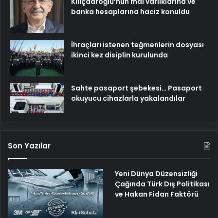
Kılıçdaroğlu’nun mal varlıklarına ve
banka hesaplarına haciz konuldu
İhraçları istenen teğmenlerin dosyası
ikinci kez disiplin kurulunda
Sahte pasaport şebekesi… Pasaport
okuyucu cihazlarla yakalandılar
Son Yazılar
Yeni Dünya Düzensizliği
Çağında Türk Dış Politikası
ve Hakan Fidan Faktörü