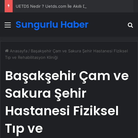
UETDS Nedir ? Uetds.com İle Akıllı Dijital Taşımacılık Yazılımı
Sungurlu Haber
Menü
A
Anasayfa
/
Başakşehir Çam ve Sakura Şehir Hastanesi Fiziksel
Tıp ve Rehabilitasyon Kliniği
Başakşehir Çam ve
Sakura Şehir
Hastanesi Fiziksel
Tıp ve