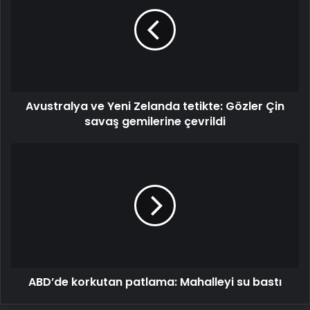
Yeni
Zelanda
tetikte:
Gözler
Çin
savaş
gemilerine
Avustralya ve Yeni Zelanda tetikte: Gözler Çin
çevrildi
savaş gemilerine çevrildi
ABD’de
korkutan
patlama:
Mahalleyi
su
bastı
ABD’de korkutan patlama: Mahalleyi su bastı