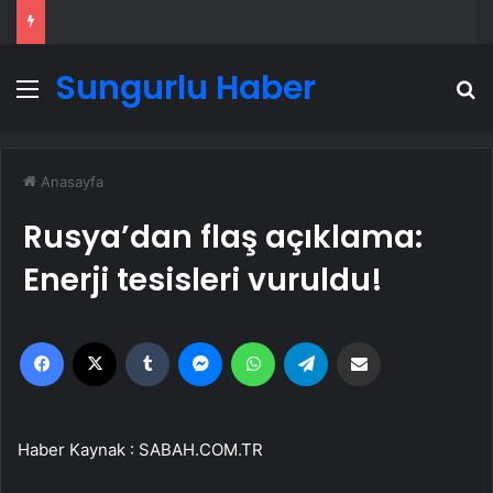
Sungurlu Haber
Menü
A
Anasayfa
Rusya’dan flaş açıklama:
Enerji tesisleri vuruldu!
Facebook
X
Tumblr
Messenger
WhatsApp
Telegram
Email'den paylaş
Haber Kaynak : SABAH.COM.TR