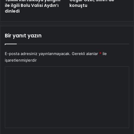
ile ilgili Bolu Valisi Aydın’ı
konuştu
dinledi
Bir yanıt yazın
E-posta adresiniz yayınlanmayacak.
Gerekli alanlar
*
ile
işaretlenmişlerdir
Y
o
r
u
m
*