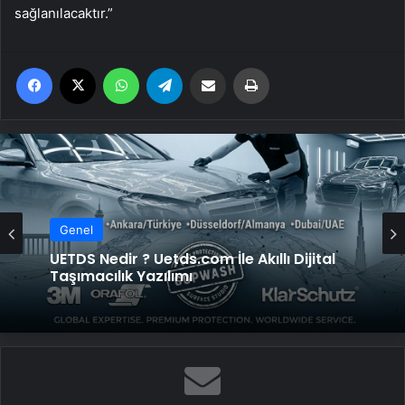
sağlanılacaktır.”
Facebook
X
WhatsApp
Telegram
Email'den paylaş
Yaz
Genel
Genel
Yeni Dünya Düzensizliği Çağında Türk Dış
Politikası ve Hakan Fidan Faktörü
UETDS Nedir ? Uetds.com İle Akıllı Dijital
Taşımacılık Yazılımı