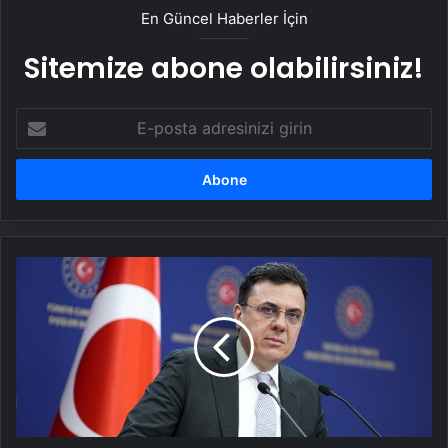
En Güncel Haberler İçin
Sitemize abone olabilirsiniz!
E-
posta
adresinizi
girin
Dışişleri
Sözcüsü
Keçeli:
Kıbrıs
Özel
Temsilcisi
kararı
AB’nin
iç