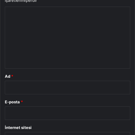
işaretlenmişlerdir
Y
o
r
u
m
*
Ad
*
E-posta
*
İnternet sitesi