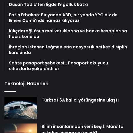
Dusan Tadic’ten ligde 19 gollük katkı
Fatih Erbakan: Bir yanda ABD, bir yanda YPG biz de
Emevi Camii’nde namaz kılıyoruz
Kılıçdaroğlu’nun mal varlıklarına ve banka hesaplarına
haciz konuldu
İhraçları istenen teğmenlerin dosyası ikinci kez disiplin
kurulunda
Sahte pasaport şebekesi… Pasaport okuyucu
cihazlarla yakalandılar
Teknoloji Haberleri
Türksat 6A kalıcı yörüngesine ulaştı
Bilim insanlarından yeni keşif: Mars’ta
eskiden yaşam var mıydı?