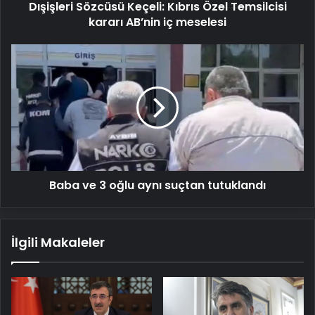
Dışişleri Sözcüsü Keçeli: Kıbrıs Özel Temsilcisi
meselesi
kararı AB’nin iç meselesi
Baba
ve
3
oğlu
aynı
suçtan
tutuklandı
Baba ve 3 oğlu aynı suçtan tutuklandı
İlgili Makaleler