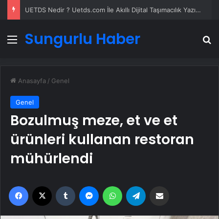
UETDS Nedir ? Uetds.com İle Akıllı Dijital Taşımacılık Yazılımı
Sungurlu Haber
Menü
A
Anasayfa
/
Genel
Genel
Bozulmuş meze, et ve et
ürünleri kullanan restoran
mühürlendi
Facebook
X
Tumblr
Messenger
WhatsApp
Telegram
Email'den paylaş