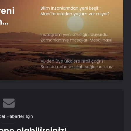
yeni
Bilim insanlarından yeni keşif:
Mars’ta eskiden yaşam var mıydı?
n
Instagram yeni özelliğini duyurdu:
Zamanlanmış mesajlar! Mesaj nasıl
zamanlanır?
AB’den üye ülkelere İsrail çağrısı:
Belki de daha az silah sağlamalısınız
el Haberler İçin
ne olabilirsiniz!