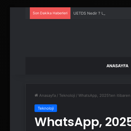
Son Dakika Haberleri
UETDS Nedir ? Uetds.com İle Akıll
ANASAYFA
Anasayfa
/
Teknoloji
/
WhatsApp, 2025’ten itibaren
Teknoloji
WhatsApp, 2025’