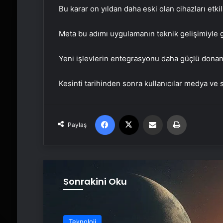
Bu karar on yıldan daha eski olan cihazları etkil
Meta bu adımı uygulamanın teknik gelişimiyle 
Yeni işlevlerin entegrasyonu daha güçlü donan
Kesinti tarihinden sonra kullanıcılar medya v
Facebook
X
Email'den paylaş
Yaz
Paylaş
Sonrakini Oku
Teknoloji