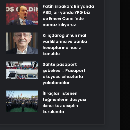
Fatih Erbakan: Bir yanda
ABD, bir yanda YPG biz
de Emevi Camii’nde
namaz kılıyoruz
Kılıçdaroğlu’nun mal
varlıklarına ve banka
hesaplarına haciz
konuldu
Sahte pasaport
şebekesi… Pasaport
okuyucu cihazlarla
yakalandılar
İhraçları istenen
teğmenlerin dosyası
ikinci kez disiplin
kurulunda