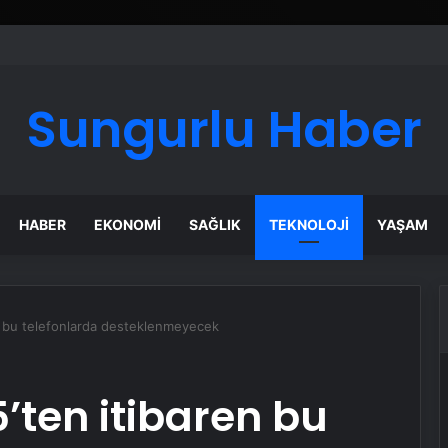
ı Dijital Taşımacılık Yazılımı
Sungurlu Haber
HABER
EKONOMI
SAĞLIK
TEKNOLOJI
YAŞAM
 bu telefonlarda desteklenmeyecek
ten itibaren bu