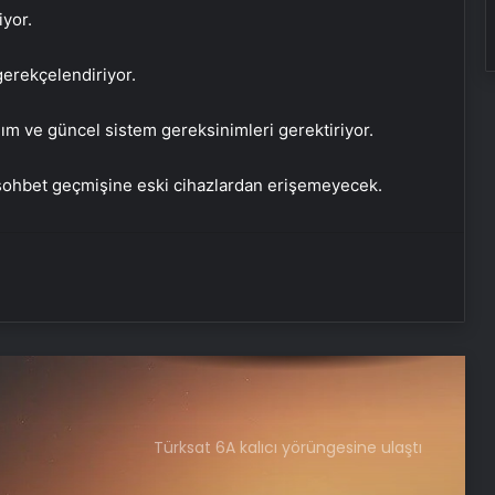
iyor.
gerekçelendiriyor.
ım ve güncel sistem gereksinimleri gerektiriyor.
e sohbet geçmişine eski cihazlardan erişemeyecek.
Türksat 6A kalıcı yörüngesine ulaştı