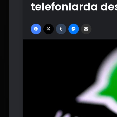
telefonlarda d
Facebook
X
Tumblr
Messenger
Email'den paylaş