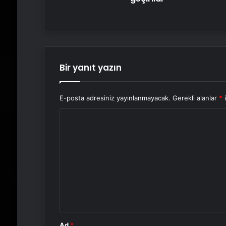
Bir yanıt yazın
E-posta adresiniz yayınlanmayacak.
Gerekli alanlar
*
i
Y
o
r
u
m
*
Ad
*