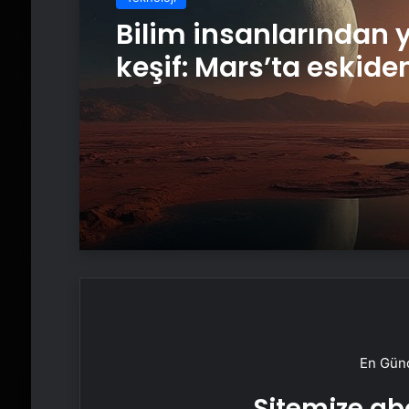
Bilim insanlarından 
keşif: Mars’ta eskide
yaşam var mıydı?
En Günc
Sitemize abo