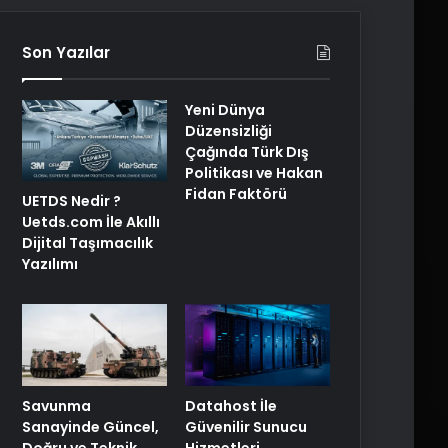
Son Yazılar
Yeni Dünya
Düzensizliği
Çağında Türk Dış
Politikası ve Hakan
Fidan Faktörü
UETDS Nedir ?
Uetds.com İle Akıllı
Dijital Taşımacılık
Yazılımı
Savunma
Datahost İle
Sanayinde Güncel,
Güvenilir Sunucu
Doğru ve Teknik
Hizmetleri