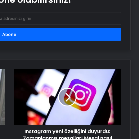
Instagram
yeni
özelliğini
duyurdu:
Zamanlanmış
mesajlar!
Mesaj
nasıl
zamanlanır?
Instagram yeni özelliğini duyurdu:
Zamanlanmış mesajlar! Mesaj nasıl