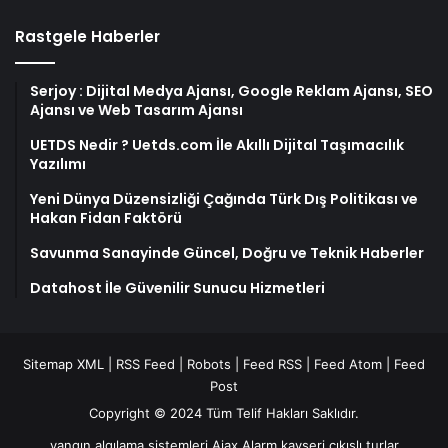
Rastgele Haberler
Serjoy : Dijital Medya Ajansı, Google Reklam Ajansı, SEO
Ajansı ve Web Tasarım Ajansı
UETDS Nedir ? Uetds.com İle Akıllı Dijital Taşımacılık
Yazılımı
Yeni Dünya Düzensizliği Çağında Türk Dış Politikası ve
Hakan Fidan Faktörü
Savunma Sanayinde Güncel, Doğru ve Teknik Haberler
Datahost İle Güvenilir Sunucu Hizmetleri
Sitemap XML
|
RSS Feed
|
Robots
|
Feed RSS
|
Feed Atom
|
Feed
Post
Copyright © 2024 Tüm Telif Hakları Saklıdır.
yangın algılama sistemleri
Ajax Alarm
kayseri çıkışlı turlar