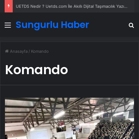
UETDS Nedir ? Uetds.com İle Akıllı Dijital Taşımacılık Yazılımı
Sungurlu Haber
Menü
A
Anasayfa
/
Komando
Komando