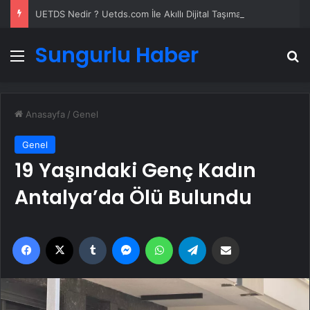
UETDS Nedir ? Uetds.com İle Akıllı Dijital Taşımacılık Yazılımı
Sungurlu Haber
Menü
A
Anasayfa
/
Genel
Genel
19 Yaşındaki Genç Kadın
Antalya’da Ölü Bulundu
Facebook
X
Tumblr
Messenger
WhatsApp
Telegram
Email'den paylaş