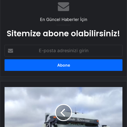
En Güncel Haberler İçin
Sitemize abone olabilirsiniz!
E-
posta
adresinizi
girin
Samsun'da
Tır-
Otomobil
Kazası:
2
Yaralı