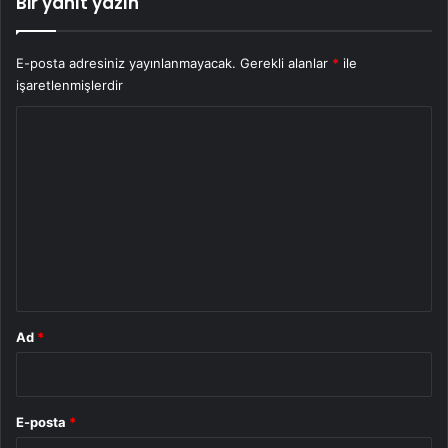
Bir yanıt yazın
E-posta adresiniz yayınlanmayacak.
Gerekli alanlar
*
ile
işaretlenmişlerdir
Y
o
r
u
m
*
Ad
*
E-posta
*