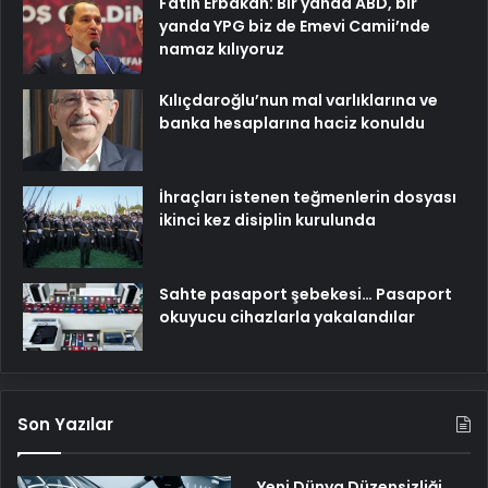
Fatih Erbakan: Bir yanda ABD, bir
yanda YPG biz de Emevi Camii’nde
namaz kılıyoruz
Kılıçdaroğlu’nun mal varlıklarına ve
banka hesaplarına haciz konuldu
İhraçları istenen teğmenlerin dosyası
ikinci kez disiplin kurulunda
Sahte pasaport şebekesi… Pasaport
okuyucu cihazlarla yakalandılar
Son Yazılar
Yeni Dünya Düzensizliği