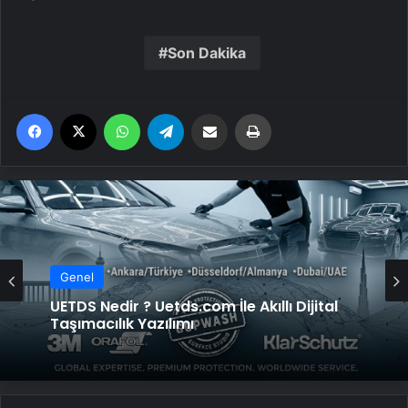
Son Dakika
Facebook
X
WhatsApp
Telegram
Email'den paylaş
Yaz
Genel
UETDS Nedir ? Uetds.com İle Akıllı Dijital
Taşımacılık Yazılımı