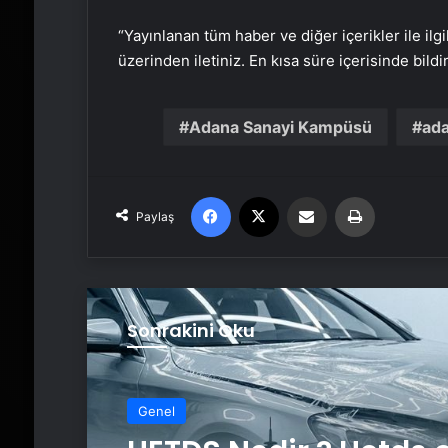
“Yayınlanan tüm haber ve diğer içerikler ile ilgil
üzerinden iletiniz. En kısa süre içerisinde bildi
Adana Sanayi Kampüsü
ada
Facebook
X
Email'den paylaş
Yaz
Paylaş
Sonrakini Oku
Genel