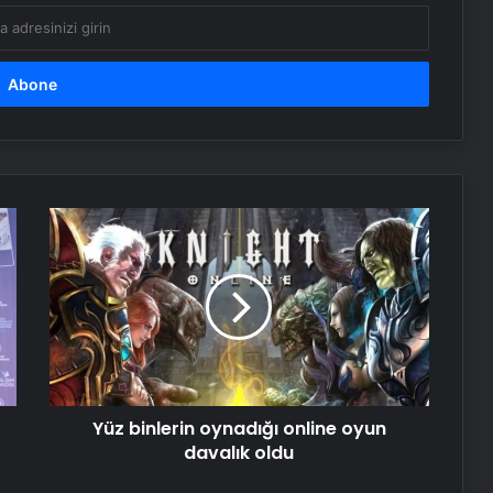
Dışişleri Sözcüsü Keçeli: Kıbrıs Özel
Temsilcisi kararı AB’nin iç meselesi
Dumandan zehirlenen karı-koca ölü
bulundu
Yüz
binlerin
oynadığı
Emekli Tümgeneral Büyükışık’ın
oğlunun ölümünde 7 yıl sonra dava
online
açıldı!
oyun
davalık
oldu
Serjoy : Dijital Medya Ajansı, Google
Reklam Ajansı, SEO Ajansı ve Web
Tasarım Ajansı
Yüz binlerin oynadığı online oyun
davalık oldu
UETDS Nedir ? Uetds.com İle Akıllı
Dijital Taşımacılık Yazılımı