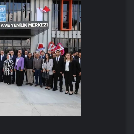
Baba ve 3 oğlu aynı suçtan
tutuklandı
Bozulmuş meze, et ve et ürünleri
kullanan restoran mühürlendi