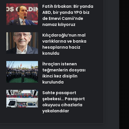
Fatih Erbakan: Bir yanda
ABD, bir yanda YPG biz
de Emevi Camii’nde
namaz kılıyoruz
Kılıçdaroğlu’nun mal
varlıklarına ve banka
hesaplarına haciz
konuldu
İhraçları istenen
teğmenlerin dosyası
ikinci kez disiplin
kurulunda
Sahte pasaport
şebekesi… Pasaport
okuyucu cihazlarla
yakalandılar