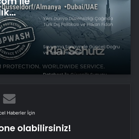
com İle
lık
Yeni Dünya Düzensizliği Çağında
Türk Dış Politikası ve Hakan Fidan
Faktörü
Savunma Sanayinde Güncel, Doğru
ve Teknik Haberler
Datahost İle Güvenilir Sunucu
Hizmetleri
Baba ve 3 oğlu aynı suçtan
tutuklandı
el Haberler İçin
ne olabilirsiniz!
Bozulmuş meze, et ve et ürünleri
kullanan restoran mühürlendi