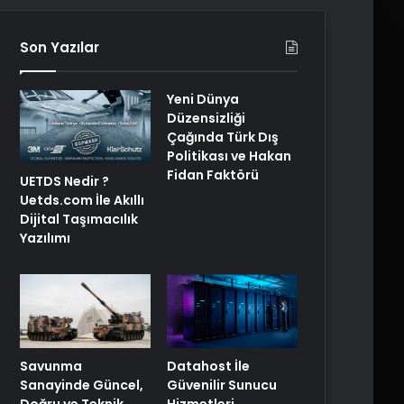
Son Yazılar
Yeni Dünya
Düzensizliği
Çağında Türk Dış
Politikası ve Hakan
Fidan Faktörü
UETDS Nedir ?
Uetds.com İle Akıllı
Dijital Taşımacılık
Yazılımı
Savunma
Datahost İle
Sanayinde Güncel,
Güvenilir Sunucu
Doğru ve Teknik
Hizmetleri