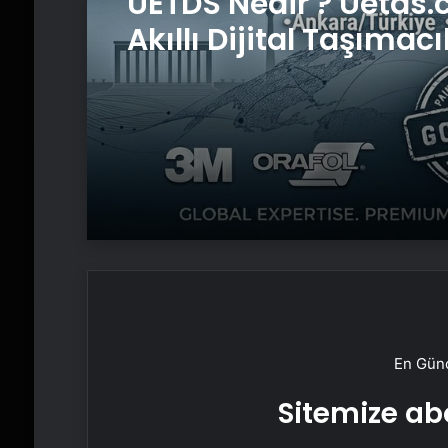
UETDS Nedir ? Uetds.
Akıllı Dijital Taşımacı
Yazılımı
En Günc
Sitemize abo