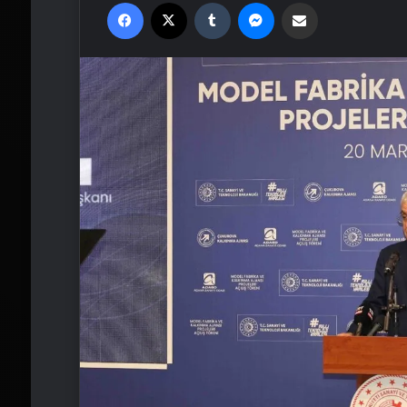
Facebook
X
Tumblr
Messenger
Email'den paylaş