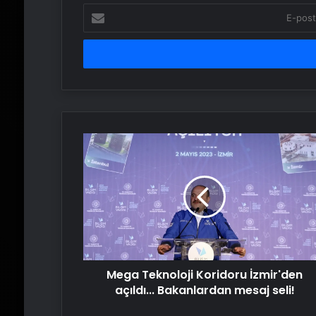
E-
posta
adresinizi
girin
Mega
Teknoloji
Koridoru
İzmir'den
açıldı...
Bakanlardan
mesaj
seli!
Mega Teknoloji Koridoru İzmir'den
açıldı... Bakanlardan mesaj seli!