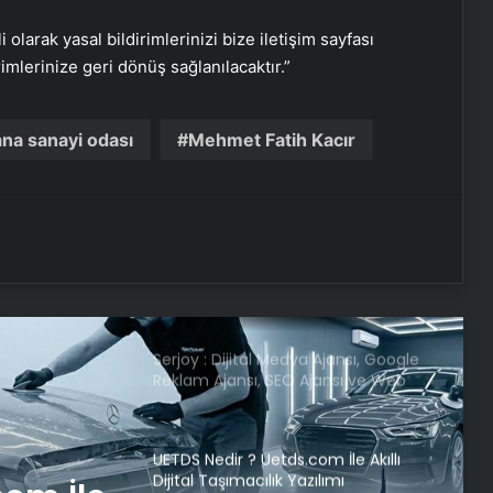
i olarak yasal bildirimlerinizi bize iletişim sayfası
Dışişleri Sözcüsü Keçeli: Kıbrıs Özel
rimlerinize geri dönüş sağlanılacaktır.”
Temsilcisi kararı AB’nin iç meselesi
na sanayi odası
Mehmet Fatih Kacır
Dumandan zehirlenen karı-koca ölü
bulundu
Emekli Tümgeneral Büyükışık’ın
oğlunun ölümünde 7 yıl sonra dava
açıldı!
Serjoy : Dijital Medya Ajansı, Google
Reklam Ajansı, SEO Ajansı ve Web
Tasarım Ajansı
UETDS Nedir ? Uetds.com İle Akıllı
Dijital Taşımacılık Yazılımı