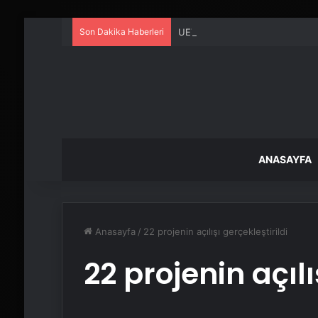
Son Dakika Haberleri
UETDS Nedir ? Uetds.com İle Akıll
ANASAYFA
Anasayfa
/
22 projenin açılışı gerçekleştirildi
22 projenin açılı