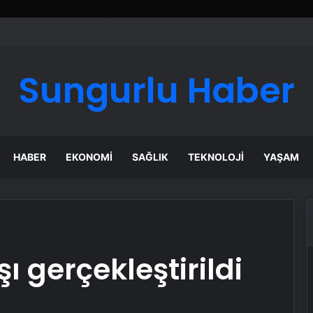
ı Dijital Taşımacılık Yazılımı
Sungurlu Haber
HABER
EKONOMI
SAĞLIK
TEKNOLOJI
YAŞAM
şı gerçekleştirildi