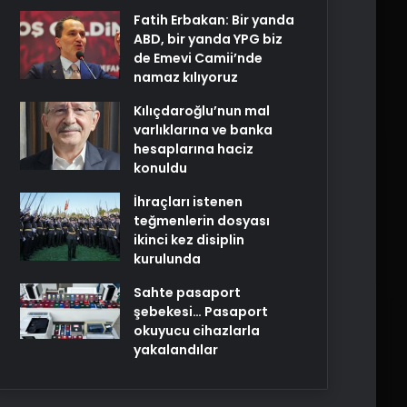
Fatih Erbakan: Bir yanda
ABD, bir yanda YPG biz
de Emevi Camii’nde
namaz kılıyoruz
Kılıçdaroğlu’nun mal
varlıklarına ve banka
hesaplarına haciz
konuldu
İhraçları istenen
teğmenlerin dosyası
ikinci kez disiplin
kurulunda
Sahte pasaport
şebekesi… Pasaport
okuyucu cihazlarla
yakalandılar