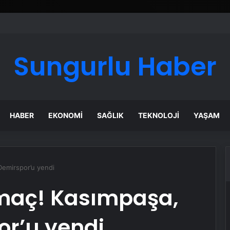
ı Dijital Taşımacılık Yazılımı
Sungurlu Haber
HABER
EKONOMI
SAĞLIK
TEKNOLOJI
YAŞAM
Demirspor’u yendi
 maç! Kasımpaşa,
r’u yendi