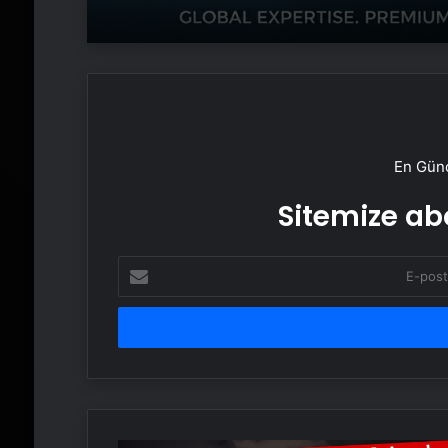
En Günc
Sitemize abo
E-
posta
adresinizi
girin