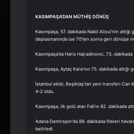
KASIMPAŞA’DAN MÜTHİŞ DÖNÜŞ
Kasımpaşa, 57. dakikada Nabil Alioui’nin attığ
deplasmanında ise 70’ten sonra geri dönüşe imz
Kasımpaşa’da Haris Hajradinovic, 73. dakikada p
Kasımpaşa, Aytaç Kara’nın 75. dakikada attığı g
İstanbul ekibi, Beşiktaş’tan yeni transferi Can K
4-2 oldu.
Kasımpaşa, ilk golü atan Fall’ın 82. dakikada att
Adana Demirspor’da 88. dakikada fileleri hava
belirledi.