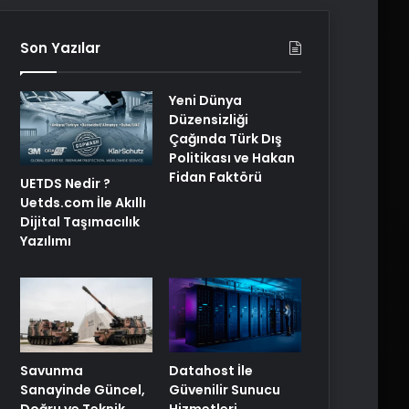
Son Yazılar
Yeni Dünya
Düzensizliği
Çağında Türk Dış
Politikası ve Hakan
Fidan Faktörü
UETDS Nedir ?
Uetds.com İle Akıllı
Dijital Taşımacılık
Yazılımı
Savunma
Datahost İle
Sanayinde Güncel,
Güvenilir Sunucu
Doğru ve Teknik
Hizmetleri