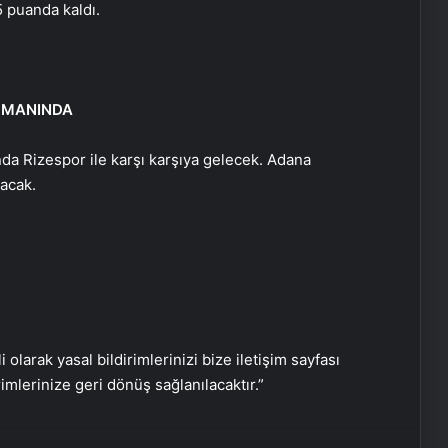
5 puanda kaldı.
Baba ve 3 oğlu aynı suçtan
tutuklandı
SMANINDA
Bozulmuş meze, et ve et ürünleri
nda Rizespor ile karşı karşıya gelecek. Adana
kullanan restoran mühürlendi
acak.
Dışişleri Sözcüsü Keçeli: Kıbrıs Özel
Temsilcisi kararı AB’nin iç meselesi
Dumandan zehirlenen karı-koca ölü
bulundu
i olarak yasal bildirimlerinizi bize iletişim sayfası
rimlerinize geri dönüş sağlanılacaktır.”
Emekli Tümgeneral Büyükışık’ın
oğlunun ölümünde 7 yıl sonra dava