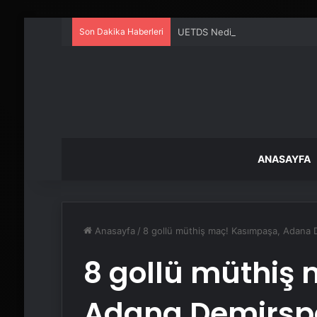
Son Dakika Haberleri
UETDS Nedir ? Uetds.com İle Akıll
ANASAYFA
Anasayfa
/
8 gollü müthiş maç! Kasımpaşa, Adana 
8 gollü müthiş
Adana Demirspo