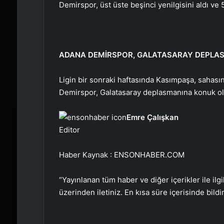
Demirspor, üst üste beşinci yenilgisini aldı ve 
ADANA DEMİRSPOR, GALATASARAY DEPLA
Ligin bir sonraki haftasında Kasımpaşa, sahası
Demirspor, Galatasaray deplasmanına konuk ol
Emre Çalışkan
Editor
Haber Kaynak : ENSONHABER.COM
“Yayınlanan tüm haber ve diğer içerikler ile ilgil
üzerinden iletiniz. En kısa süre içerisinde bildi
Facebook
X
Email'den paylaş
Yaz