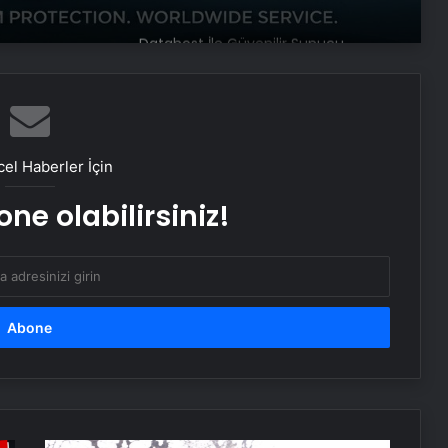
Baba ve 3 oğlu aynı suçtan
tutuklandı
Bozulmuş meze, et ve et ürünleri
el Haberler İçin
kullanan restoran mühürlendi
ne olabilirsiniz!
Dışişleri Sözcüsü Keçeli: Kıbrıs Özel
Temsilcisi kararı AB’nin iç meselesi
Dumandan zehirlenen karı-koca ölü
bulundu
Emekli Tümgeneral Büyükışık’ın
oğlunun ölümünde 7 yıl sonra dava