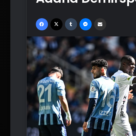
Facebook
X
Tumblr
Messenger
Email'den paylaş