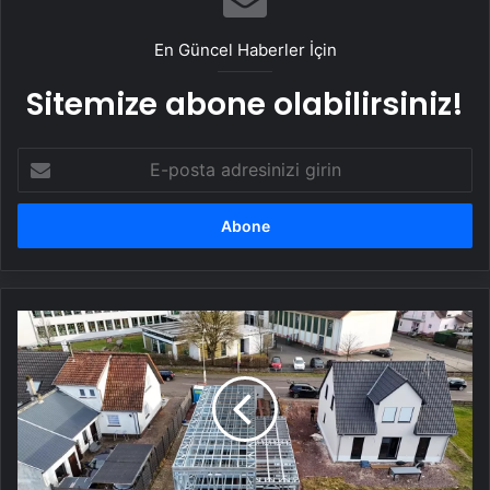
En Güncel Haberler İçin
Sitemize abone olabilirsiniz!
E-
posta
adresinizi
girin
Karmod
Almanya'da
Çelik
Villa
Projesine
Başladı