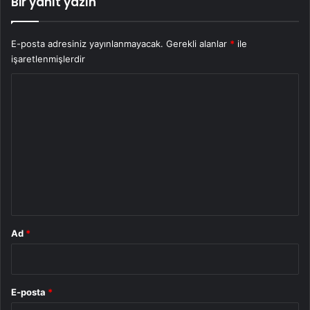
Bir yanıt yazın
E-posta adresiniz yayınlanmayacak.
Gerekli alanlar
*
ile
işaretlenmişlerdir
Y
o
r
u
m
*
Ad
*
E-posta
*