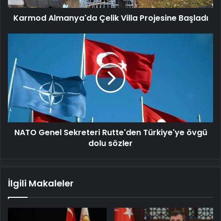
Karmod Almanya'da Çelik Villa Projesine Başladı
NATO
Genel
Sekreteri
Rutte'den
Türkiye'ye
övgü
dolu
sözler
NATO Genel Sekreteri Rutte'den Türkiye'ye övgü
dolu sözler
İlgili Makaleler