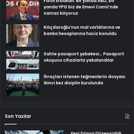
Fatih Erbakan: Bir yanda ABD, bir
yanda YPG biz de Emevi Camii’nde
namaz kılıyoruz
Kılıçdaroğlu’nun mal varlıklarına ve
banka hesaplarına haciz konuldu
Sahte pasaport şebekesi… Pasaport
okuyucu cihazlarla yakalandılar
İhraçları istenen teğmenlerin dosyası
ikinci kez disiplin kurulunda
Son Yazılar
Yeni Dünya Düzensizliği