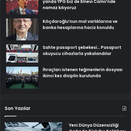
yanda YPG biz de Emevi Camii’nde
namaz kılıyoruz
Kılıçdaroğlu’nun mal varlıklarına ve
banka hesaplarına haciz konuldu
Sahte pasaport şebekesi… Pasaport
okuyucu cihazlarla yakalandılar
İhraçları istenen teğmenlerin dosyası
ikinci kez disiplin kurulunda
Son Yazılar
Yeni Dünya Düzensizliği