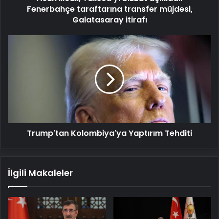
itirafı
Fenerbahçe taraftarına transfer müjdesi,
Galatasaray itirafı
Trump'tan
Kolombiya'ya
Yaptırım
Tehditi
Trump'tan Kolombiya'ya Yaptırım Tehditi
İlgili Makaleler