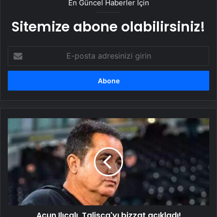
En Güncel Haberler İçin
Sitemize abone olabilirsiniz!
E-
posta
adresinizi
girin
Acun
Ilıcalı,
Talisca'yı
bizzat
açıkladı!
Fenerbahçe
taraftarına
transfer
müjdesi,
Acun Ilıcalı, Talisca'yı bizzat açıkladı!
Galatasaray