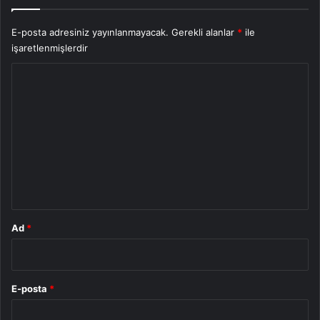
E-posta adresiniz yayınlanmayacak.
Gerekli alanlar
*
ile
işaretlenmişlerdir
Y
o
r
u
m
*
Ad
*
E-posta
*