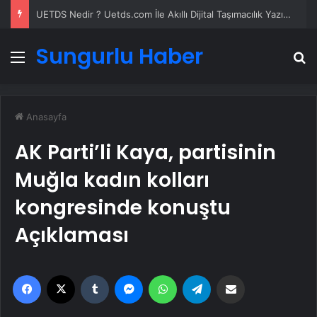
UETDS Nedir ? Uetds.com İle Akıllı Dijital Taşımacılık Yazılımı
Sungurlu Haber
Menü
A
Anasayfa
AK Parti’li Kaya, partisinin
Muğla kadın kolları
kongresinde konuştu
Açıklaması
Facebook
X
Tumblr
Messenger
WhatsApp
Telegram
Email'den paylaş