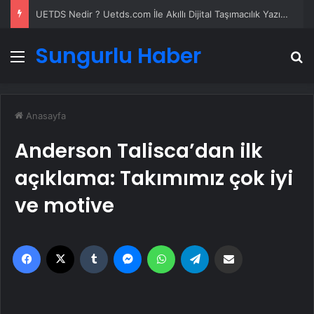
UETDS Nedir ? Uetds.com İle Akıllı Dijital Taşımacılık Yazılımı
Sungurlu Haber
Menü
A
Anasayfa
Anderson Talisca’dan ilk
açıklama: Takımımız çok iyi
ve motive
Facebook
X
Tumblr
Messenger
WhatsApp
Telegram
Email'den paylaş