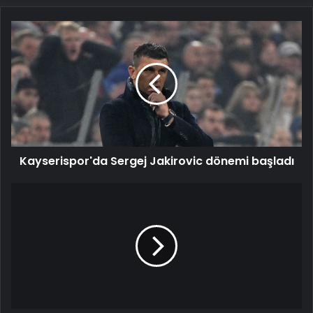
Kayserispor'da
Sergej
Jakirovic
dönemi
başladı
Kayserispor'da Sergej Jakirovic dönemi başladı
Hakim
Ziyech,
imzaya
gidiyor