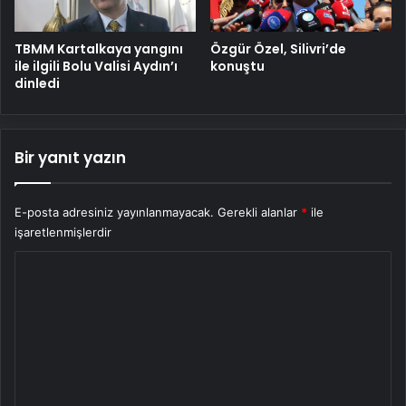
TBMM Kartalkaya yangını
Özgür Özel, Silivri’de
ile ilgili Bolu Valisi Aydın’ı
konuştu
dinledi
Bir yanıt yazın
E-posta adresiniz yayınlanmayacak.
Gerekli alanlar
*
ile
işaretlenmişlerdir
Y
o
r
u
m
*