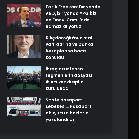
Fatih Erbakan: Bir yanda
ABD, bir yanda YPG biz
de Emevi Camii’nde
namaz kılıyoruz
Kılıçdaroğlu’nun mal
varlıklarına ve banka
hesaplarına haciz
konuldu
İhraçları istenen
teğmenlerin dosyası
ikinci kez disiplin
kurulunda
Sahte pasaport
şebekesi… Pasaport
okuyucu cihazlarla
yakalandılar