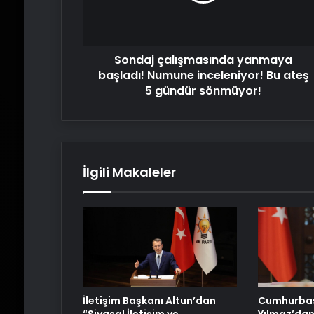
Bu
ateş
5
Sondaj çalışmasında yanmaya
gündür
sönmüyor!
başladı! Numune inceleniyor! Bu ateş
5 gündür sönmüyor!
İlgili Makaleler
İletişim Başkanı Altun’dan
Cumhurbaş