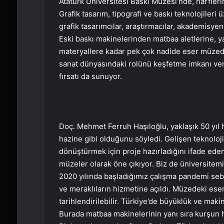
Atatürk Üniversitesi Baskı Müzesi’nde, harflerin
Grafik tasarım, tipografi ve baskı teknolojileri
grafik tasarımcılar, araştırmacılar, akademisyenl
Eski baskı makinelerinden matbaa aletlerine, ya
materyallere kadar pek çok nadide eser müzede 
sanat dünyasındaki rolünü keşfetme imkanı ver
fırsatı da sunuyor.
Doç. Mehmet Ferruh Haşıloğlu, yaklaşık 50 yıl 
hazine gibi olduğunu söyledi. Gelişen teknolo
dönüştürmek için proje hazırladığını ifade eden
müzeler olarak öne çıkıyor. Biz de üniversitemi
2020 yılında başladığımız çalışma pandemi seb
ve meraklıların hizmetine açıldı. Müzedeki eser
tarihlendirilebilir. Türkiye’de büyüklük ve mak
Burada matbaa makinelerinin yanı sıra kurşun h