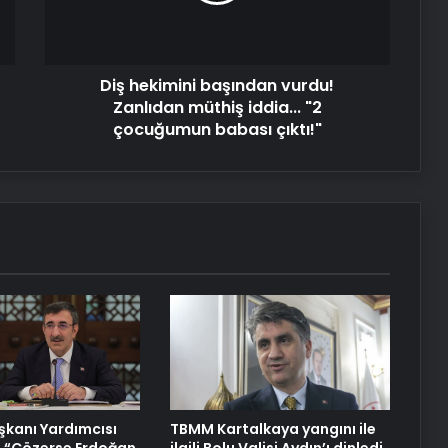
iddia...
"2
çocuğumun
Diş hekimini başından vurdu!
babası
çıktı!"
Zanlıdan müthiş iddia... "2
çocuğumun babası çıktı!"
kanı Yardımcısı
TBMM Kartalkaya yangını ile