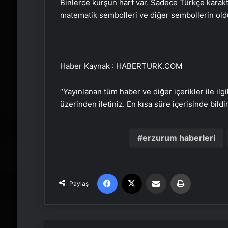
Binlerce kurşun harf var. Sadece Türkçe karakt
matematik sembolleri ve diğer sembollerin old
Haber Kaynak : HABERTURK.COM
“Yayınlanan tüm haber ve diğer içerikler ile ilgil
üzerinden iletiniz. En kısa süre içerisinde bildi
erzurum haberleri
Facebook
X
Email'den paylaş
Yaz
Paylaş