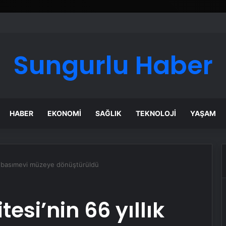
Sungurlu Haber
HABER
EKONOMI
SAĞLIK
TEKNOLOJI
YAŞAM
lık basımevi müzeye dönüştürüldü
esi’nin 66 yıllık