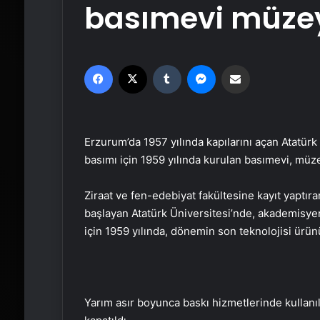
basımevi müze
Facebook
X
Tumblr
Messenger
Email'den paylaş
Erzurum’da 1957 yılında kapılarını açan Atatürk 
basımı için 1959 yılında kurulan basımevi, mü
Ziraat ve fen-edebiyat fakültesine kayıt yaptır
başlayan Atatürk Üniversitesi’nde, akademisyenl
için 1959 yılında, dönemin son teknolojisi ürü
Yarım asır boyunca baskı hizmetlerinde kullanıl