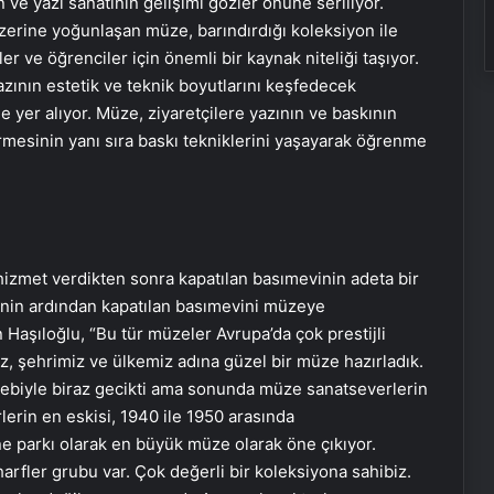
 ve yazı sanatının gelişimi gözler önüne seriliyor.
 üzerine yoğunlaşan müze, barındırdığı koleksiyon ile
er ve öğrenciler için önemli bir kaynak niteliği taşıyor.
zının estetik ve teknik boyutlarını keşfedecek
yer alıyor. Müze, ziyaretçilere yazının ve baskının
mesinin yanı sıra baskı tekniklerini yaşayarak öğrenme
hizmet verdikten sonra kapatılan basımevinin adeta bir
jinin ardından kapatılan basımevini müzeye
 Haşıloğlu, “Bu tür müzeler Avrupa’da çok prestijli
z, şehrimiz ve ülkemiz adına güzel bir müze hazırladık.
ebiyle biraz gecikti ama sonunda müze sanatseverlerin
lerin en eskisi, 1940 ile 1950 arasında
ine parkı olarak en büyük müze olarak öne çıkıyor.
arfler grubu var. Çok değerli bir koleksiyona sahibiz.