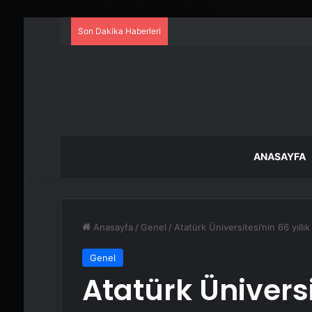
Son Dakika Haberleri
ANASAYFA
Anasayfa
/
Genel
/
Atatürk Üniversitesi’nin 66 yıl
Genel
Atatürk Üniversit