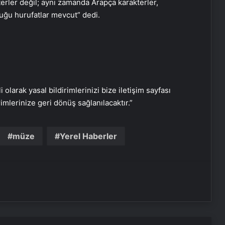
erler değil; aynı zamanda Arapça karakterler,
uğu hurufatlar mevcut” dedi.
i olarak yasal bildirimlerinizi bize iletişim sayfası
rimlerinize geri dönüş sağlanılacaktır.”
Serjoy : Dijital Medya Ajansı, Google
Reklam Ajansı, SEO Ajansı ve Web
Tasarım Ajansı
müze
Yerel Haberler
UETDS Nedir ? Uetds.com İle Akıllı
Dijital Taşımacılık Yazılımı
Yeni Dünya Düzensizliği Çağında
Türk Dış Politikası ve Hakan Fidan
Faktörü