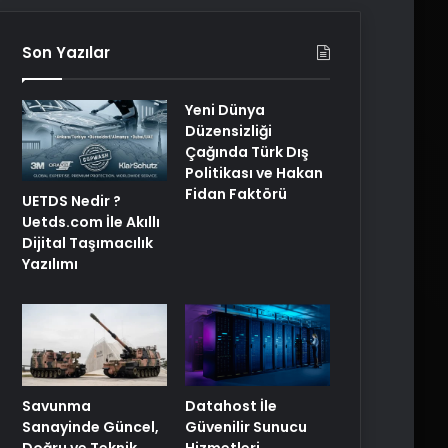
Son Yazılar
Yeni Dünya
Düzensizliği
Çağında Türk Dış
Politikası ve Hakan
Fidan Faktörü
UETDS Nedir ?
Uetds.com İle Akıllı
Dijital Taşımacılık
Yazılımı
Savunma
Datahost İle
Sanayinde Güncel,
Güvenilir Sunucu
Doğru ve Teknik
Hizmetleri