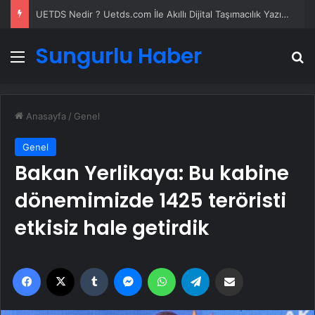
Yeni Dünya Düzensizliği Çağında Türk Dış Politikası ve Hakan Fidan Faktörü
Sungurlu Haber
Menü
A
Anasayfa
/
Genel
Genel
Bakan Yerlikaya: Bu kabine
dönemimizde 1425 teröristi
etkisiz hale getirdik
Facebook
X
Tumblr
Messenger
WhatsApp
Telegram
Email'den paylaş