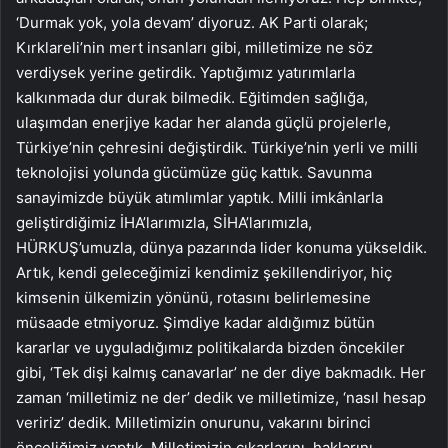
‘Durmak yok, yola devam’ diyoruz. AK Parti olarak;
Kırklareli’nin mert insanları gibi, milletimize ne söz
verdiysek yerine getirdik. Yaptığımız yatırımlarla
kalkınmada dur durak bilmedik. Eğitimden sağlığa,
ulaşımdan enerjiye kadar her alanda güçlü projelerle,
Türkiye’nin çehresini değiştirdik. Türkiye’nin yerli ve milli
teknolojisi yolunda gücümüze güç kattık. Savunma
sanayimizde büyük atımlımlar yaptık. Milli imkânlarla
geliştirdiğimiz İHA’larımızla, SİHA’larımızla,
HÜRKUŞ’umuzla, dünya pazarında lider konuma yükseldik.
Artık, kendi geleceğimizi kendimiz şekillendiriyor, hiç
kimsenin ülkemizin yönünü, rotasını belirlemesine
müsaade etmiyoruz. Şimdiye kadar aldığımız bütün
kararlar ve uyguladığımız politikalarda bizden öncekiler
gibi, ‘Tek dişi kalmış canavarlar’ ne der diye bakmadık. Her
zaman ‘milletimiz ne der’ dedik ve milletimize, ‘nasıl hesap
veririz’ dedik. Milletimizin onurunu, vakarını birinci
önceliğimiz yaptık. Milletimizin çıkarlarını, haklarını