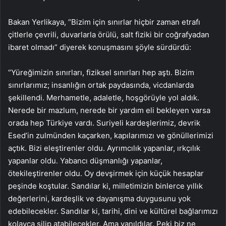
Bakan Yerlikaya, “Bizim için sınırlar hiçbir zaman etrafı
çitlerle çevrili, duvarlarla örülü, salt fiziki bir coğrafyadan
ibaret olmadı” diyerek konuşmasını şöyle sürdürdü:
“Yüreğimizin sınırları, fiziksel sınırları hep aştı. Bizim
sınırlarımız; insanlığın ortak paydasında, vicdanlarda
şekillendi. Merhametle, adaletle, hoşgörüyle yol aldık.
Nerede bir mazlum, nerede bir yardım eli bekleyen varsa
orada hep Türkiye vardı. Suriyeli kardeşlerimiz, devrik
Esed’in zulmünden kaçarken, kapılarımızı ve gönüllerimizi
açtık. Bizi eleştirenler oldu. Ayrımcılık yapanlar, ırkçılık
yapanlar oldu. Yabancı düşmanlığı yapanlar,
ötekileştirenler oldu. Oy devşirmek için küçük hesaplar
peşinde koştular. Sandılar ki, milletimizin binlerce yıllık
değerlerini, kardeşlik ve dayanışma duygusunu yok
edebilecekler. Sandılar ki, tarihi, dini ve kültürel bağlarımızı
kolayca silip atabilecekler. Ama yanıldılar. Peki biz ne