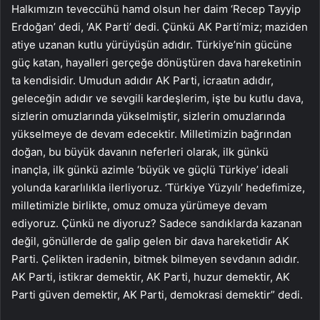
Halkımızın teveccühü hamd olsun her daim ‘Recep Tayyip
Erdoğan’ dedi, ‘AK Parti’ dedi. Çünkü AK Parti’miz; maziden
atiye uzanan kutlu yürüyüşün adıdır. Türkiye’nin gücüne
güç katan, hayalleri gerçeğe dönüştüren dava hareketinin
ta kendisidir. Umudun adıdır AK Parti, icraatın adıdır,
geleceğin adıdır ve sevgili kardeşlerim, işte bu kutlu dava,
sizlerin omuzlarında yükselmiştir, sizlerin omuzlarında
yükselmeye de devam edecektir. Milletimizin bağrından
doğan, bu büyük davanın neferleri olarak, ilk günkü
inançla, ilk günkü azimle ‘büyük ve güçlü Türkiye’ ideali
yolunda kararlılıkla ilerliyoruz. ‘Türkiye Yüzyılı’ hedefimize,
milletimizle birlikte, omuz omuza yürümeye devam
ediyoruz. Çünkü ne diyoruz? Sadece sandıklarda kazanan
değil, gönüllerde de galip gelen bir dava hareketidir AK
Parti. Çelikten iradenin, bitmek bilmeyen sevdanın adıdır.
AK Parti, istikrar demektir, AK Parti, huzur demektir, AK
Parti güven demektir, AK Parti, demokrasi demektir” dedi.