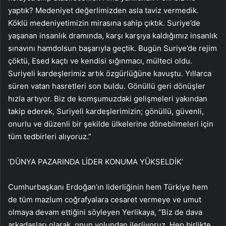
yaptık? Medeniyet değerlimizden asla taviz vermedik.
Köklü medeniyetimizin mirasına sahip çıktık. Suriye’de
yaşanan insanlık dramında, karşı karşıya kaldığımız insanlık
sınavını hamdolsun başarıyla geçtik. Bugün Suriye’de rejim
çöktü, Esed kaçtı ve kendisi sığınmacı, mülteci oldu.
Suriyeli kardeşlerimiz artık özgürlüğüne kavuştu. Yıllarca
süren vatan hasretleri son buldu. Gönüllü geri dönüşler
hızla artıyor. Biz de komşumuzdaki gelişmeleri yakından
takip ederek, Suriyeli kardeşlerimizin; gönüllü, güvenli,
onurlu ve düzenli bir şekilde ülkelerine dönebilmeleri için
tüm tedbirleri alıyoruz.”
‘DÜNYA PAZARINDA LİDER KONUMA YÜKSELDİK’
Cumhurbaşkanı Erdoğan’ın liderliğinin hem Türkiye hem
de tüm mazlum coğrafyalara cesaret vermeye ve umut
olmaya devam ettiğini söyleyen Yerlikaya, “Biz de dava
arkadaşları olarak, onun yolundan ilerliyoruz. Hep birlikte,