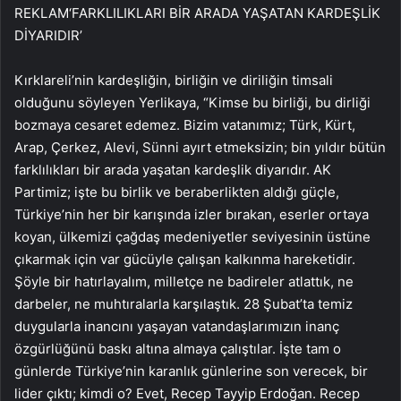
REKLAM
‘FARKLILIKLARI BİR ARADA YAŞATAN KARDEŞLİK
DİYARIDIR’
Kırklareli’nin kardeşliğin, birliğin ve diriliğin timsali
olduğunu söyleyen Yerlikaya, “Kimse bu birliği, bu dirliği
bozmaya cesaret edemez. Bizim vatanımız; Türk, Kürt,
Arap, Çerkez, Alevi, Sünni ayırt etmeksizin; bin yıldır bütün
farklılıkları bir arada yaşatan kardeşlik diyarıdır. AK
Partimiz; işte bu birlik ve beraberlikten aldığı güçle,
Türkiye’nin her bir karışında izler bırakan, eserler ortaya
koyan, ülkemizi çağdaş medeniyetler seviyesinin üstüne
çıkarmak için var gücüyle çalışan kalkınma hareketidir.
Şöyle bir hatırlayalım, milletçe ne badireler atlattık, ne
darbeler, ne muhtıralarla karşılaştık. 28 Şubat’ta temiz
duygularla inancını yaşayan vatandaşlarımızın inanç
özgürlüğünü baskı altına almaya çalıştılar. İşte tam o
günlerde Türkiye’nin karanlık günlerine son verecek, bir
lider çıktı; kimdi o? Evet, Recep Tayyip Erdoğan. Recep