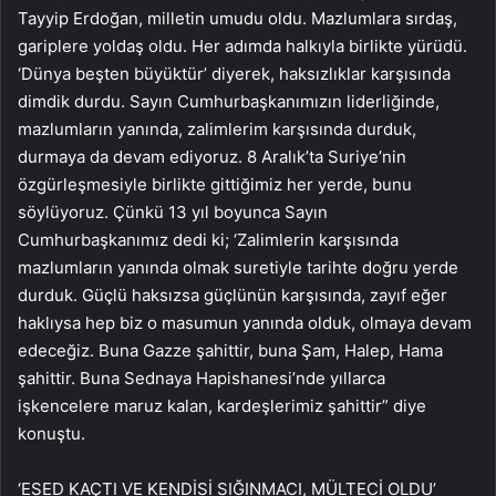
Tayyip Erdoğan, milletin umudu oldu. Mazlumlara sırdaş,
gariplere yoldaş oldu. Her adımda halkıyla birlikte yürüdü.
‘Dünya beşten büyüktür’ diyerek, haksızlıklar karşısında
dimdik durdu. Sayın Cumhurbaşkanımızın liderliğinde,
mazlumların yanında, zalimlerim karşısında durduk,
durmaya da devam ediyoruz. 8 Aralık’ta Suriye’nin
özgürleşmesiyle birlikte gittiğimiz her yerde, bunu
söylüyoruz. Çünkü 13 yıl boyunca Sayın
Cumhurbaşkanımız dedi ki; ‘Zalimlerin karşısında
mazlumların yanında olmak suretiyle tarihte doğru yerde
durduk. Güçlü haksızsa güçlünün karşısında, zayıf eğer
haklıysa hep biz o masumun yanında olduk, olmaya devam
edeceğiz. Buna Gazze şahittir, buna Şam, Halep, Hama
şahittir. Buna Sednaya Hapishanesi’nde yıllarca
işkencelere maruz kalan, kardeşlerimiz şahittir” diye
konuştu.
‘ESED KAÇTI VE KENDİSİ SIĞINMACI, MÜLTECİ OLDU’