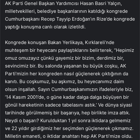
AK Parti Genel Başkan Yardımcısı Hasan Basri Yalçın,
milletvekilleri, belediye başkanlarının katıldığı kongrede
Cumhurbaşkanı Recep Tayyip Erdoğan’ın Rize’de kongrede
yaptığı konuşma canlı olarak izletildi.
Kongrede konuşan Bakan Yerlikaya, Kırklareli’nde
muhteşem bir heyecanı paylaştıklarını belirterek, “Hepimiz
omuz omuzayız çünkü gayemiz bir bizim, derdimiz bir,
sevincimiz bir. Bu salonda yaşanan bu büyük coşku, AK
Parti’mizin her kongreden nasıl güçlenerek çıktığının da
kanıtı. Bu coşkumuz, bu aşkımız, bu heyecanımız daim
olsun inşallah. Sayın Cumhurbaşkanımızın ifadeleriyle biz,
’14 Kasım 2001’de, o güne kadar dalga dalga büyüyen bir
gönül hareketinin sadece tabelasını astık.’ Ve dünya siyasi
tarihinde görülmemiş bir başarıya, hep birlikte imza attık.
Neydi o başarı? Kurulduktan 1 yıl sonra iktidara gelmemiz
ve 22 yıldır girdiğimiz her seçimden güçlenerek çıkmamız.
Milletin emaneti, o iktidar anahtarı hep AK Parti’mize oldu.