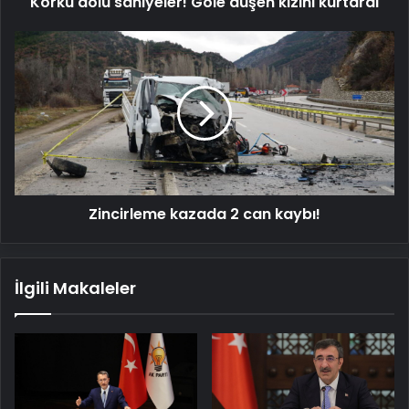
Korku dolu saniyeler! Göle düşen kızını kurtardı
Zincirleme
kazada
2
can
kaybı!
Zincirleme kazada 2 can kaybı!
İlgili Makaleler