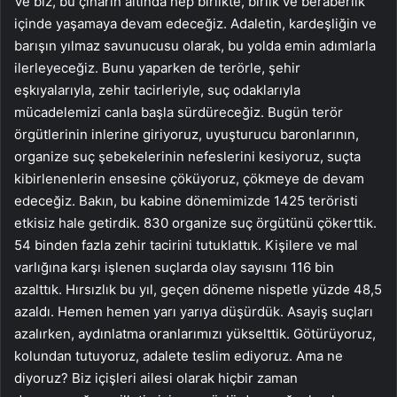
Ve biz, bu çınarın altında hep birlikte, birlik ve beraberlik
içinde yaşamaya devam edeceğiz. Adaletin, kardeşliğin ve
barışın yılmaz savunucusu olarak, bu yolda emin adımlarla
ilerleyeceğiz. Bunu yaparken de terörle, şehir
eşkıyalarıyla, zehir tacirleriyle, suç odaklarıyla
mücadelemizi canla başla sürdüreceğiz. Bugün terör
örgütlerinin inlerine giriyoruz, uyuşturucu baronlarının,
organize suç şebekelerinin nefeslerini kesiyoruz, suçta
kibirlenenlerin ensesine çöküyoruz, çökmeye de devam
edeceğiz. Bakın, bu kabine dönemimizde 1425 teröristi
etkisiz hale getirdik. 830 organize suç örgütünü çökerttik.
54 binden fazla zehir tacirini tutuklattık. Kişilere ve mal
varlığına karşı işlenen suçlarda olay sayısını 116 bin
azalttık. Hırsızlık bu yıl, geçen döneme nispetle yüzde 48,5
azaldı. Hemen hemen yarı yarıya düşürdük. Asayiş suçları
azalırken, aydınlatma oranlarımızı yükselttik. Götürüyoruz,
kolundan tutuyoruz, adalete teslim ediyoruz. Ama ne
diyoruz? Biz içişleri ailesi olarak hiçbir zaman