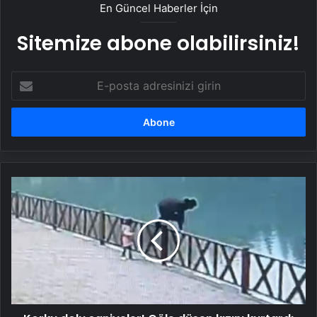
En Güncel Haberler İçin
Sitemize abone olabilirsiniz!
E-
posta
adresinizi
girin
Korku
dolu
saniyeler!
Göle
düşen
kızını
kurtardı