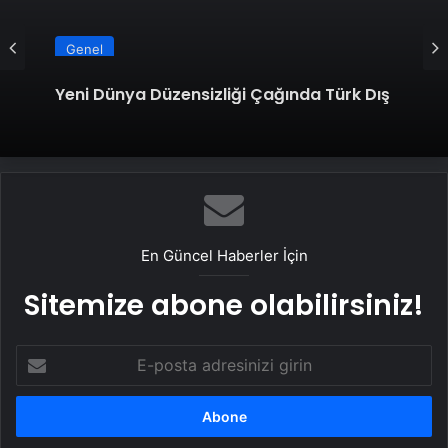
Genel
Yeni Dünya Düzensizliği Çağında Türk Dış
Politikası ve Hakan Fidan Faktörü
En Güncel Haberler İçin
Sitemize abone olabilirsiniz!
E-
posta
adresinizi
girin