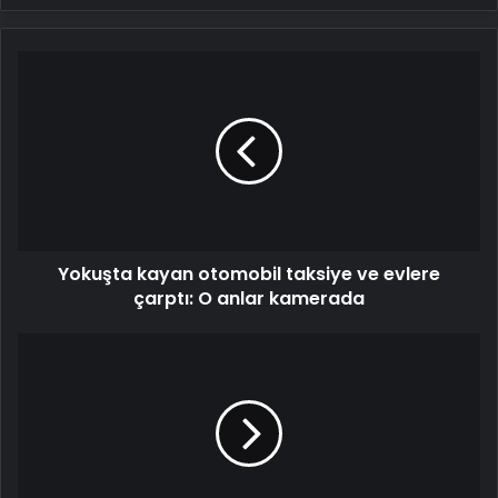
Yokuşta
kayan
otomobil
taksiye
ve
evlere
çarptı:
O
anlar
Yokuşta kayan otomobil taksiye ve evlere
kamerada
çarptı: O anlar kamerada
4
ilde
kuvvetli
kar
sağanağı
bekleniyor