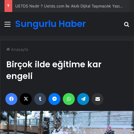
UETDS Nedir ? Uetds.com İle Akıllı Dijital Taşımacılık Yazılımı
Sungurlu Haber
Menü
A
Anasayfa
Birçok ilde eğitime kar
engeli
Facebook
X
Tumblr
Messenger
WhatsApp
Telegram
Email'den paylaş