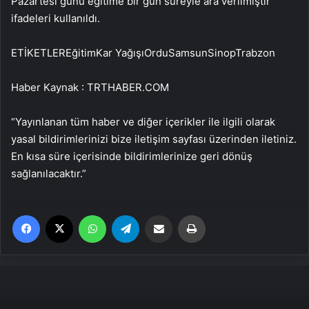
Pazartesi günü eğitime bir gün süreyle ara verilmiştir”
ifadeleri kullanıldı.
ETİKETLEREğitimKar YağışıOrduSamsunSinopTrabzon
Haber Kaynak : TRTHABER.COM
“Yayınlanan tüm haber ve diğer içerikler ile ilgili olarak
yasal bildirimlerinizi bize iletişim sayfası üzerinden iletiniz.
En kısa süre içerisinde bildirimlerinize geri dönüş
sağlanılacaktır.”
Facebook
X
WhatsApp
Telegram
Email'den paylaş
Yaz