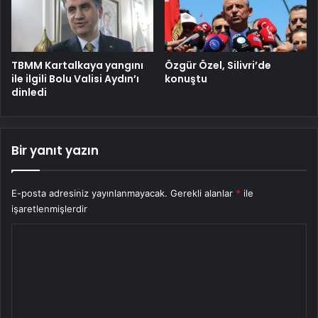
TBMM Kartalkaya yangını
Özgür Özel, Silivri’de
ile ilgili Bolu Valisi Aydın’ı
konuştu
dinledi
Bir yanıt yazın
E-posta adresiniz yayınlanmayacak.
Gerekli alanlar
*
ile
işaretlenmişlerdir
Y
o
r
u