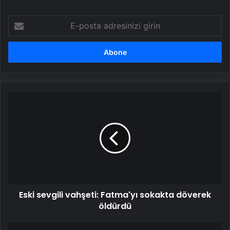
E-
posta
adresinizi
girin
Eski
sevgili
vahşeti:
Fatma'yı
sokakta
döverek
öldürdü
Eski sevgili vahşeti: Fatma'yı sokakta döverek
öldürdü
Ayşenur