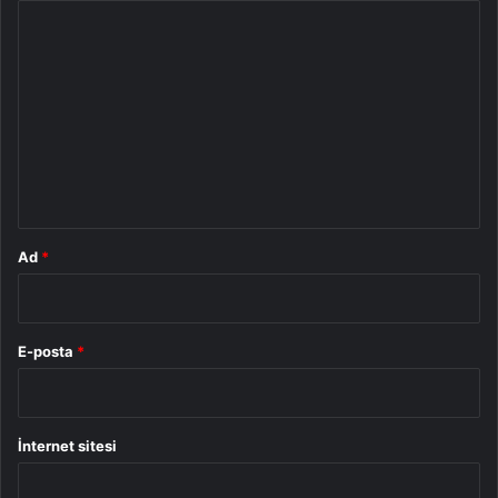
Y
o
r
u
m
*
Ad
*
E-posta
*
İnternet sitesi