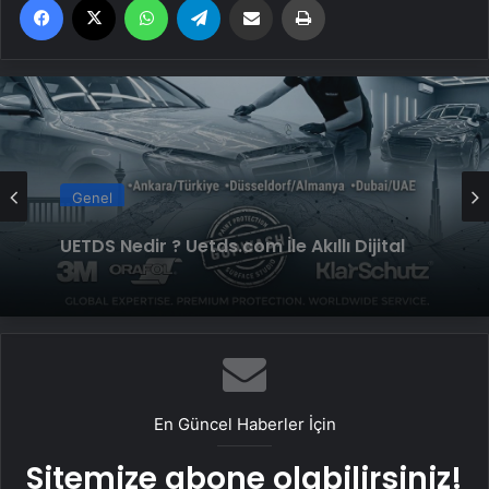
Genel
Yeni Dünya Düzensizliği Çağında Türk Dış
Genel
Politikası ve Hakan Fidan Faktörü
UETDS Nedir ? Uetds.com İle Akıllı Dijital
Taşımacılık Yazılımı
En Güncel Haberler İçin
Sitemize abone olabilirsiniz!