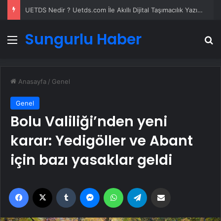
UETDS Nedir ? Uetds.com İle Akıllı Dijital Taşımacılık Yazılımı
Sungurlu Haber
Menü
A
Anasayfa
/
Genel
Genel
Bolu Valiliği’nden yeni
karar: Yedigöller ve Abant
için bazı yasaklar geldi
Facebook
X
Tumblr
Messenger
WhatsApp
Telegram
Email'den paylaş