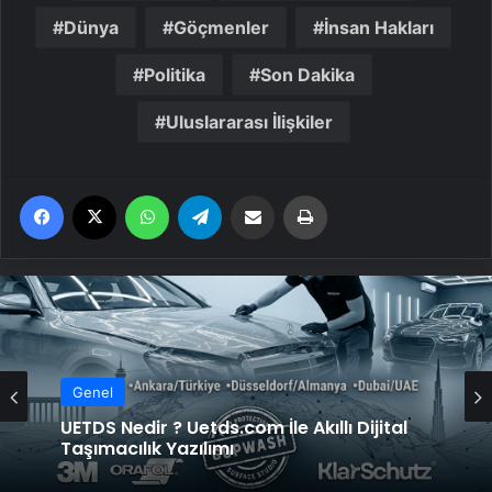
Dünya
Göçmenler
İnsan Hakları
Politika
Son Dakika
Uluslararası İlişkiler
Facebook
X
WhatsApp
Telegram
Email'den paylaş
Yaz
Genel
UETDS Nedir ? Uetds.com İle Akıllı Dijital
Genel
Taşımacılık Yazılımı