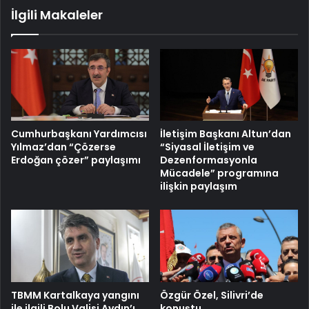
İlgili Makaleler
Cumhurbaşkanı Yardımcısı
İletişim Başkanı Altun’dan
Yılmaz’dan “Çözerse
“Siyasal İletişim ve
Erdoğan çözer” paylaşımı
Dezenformasyonla
Mücadele” programına
ilişkin paylaşım
TBMM Kartalkaya yangını
Özgür Özel, Silivri’de
ile ilgili Bolu Valisi Aydın’ı
konuştu