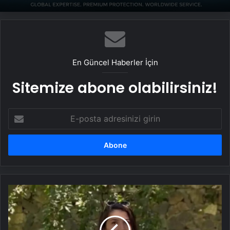
Yeni Dünya Düzensizliği Çağında Türk Dış
Politikası ve Hakan Fidan Faktörü
En Güncel Haberler İçin
Sitemize abone olabilirsiniz!
E-
posta
adresinizi
girin
Reklam
Panosunun
Devrilmesiyle
İlgili