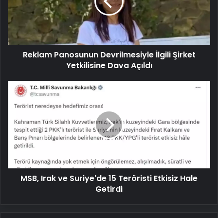
Şirket
Yetkilisine
Dava
Açıldı
Reklam Panosunun Devrilmesiyle İlgili Şirket
Yetkilisine Dava Açıldı
MSB,
Irak
ve
Suriye'de
15
Teröristi
Etkisiz
Hale
Getirdi
MSB, Irak ve Suriye'de 15 Teröristi Etkisiz Hale
Getirdi