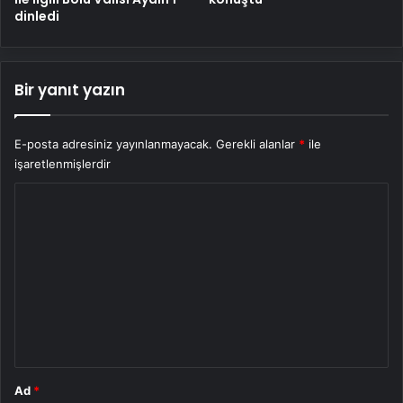
dinledi
Bir yanıt yazın
E-posta adresiniz yayınlanmayacak.
Gerekli alanlar
*
ile
işaretlenmişlerdir
Y
o
r
u
m
*
Ad
*