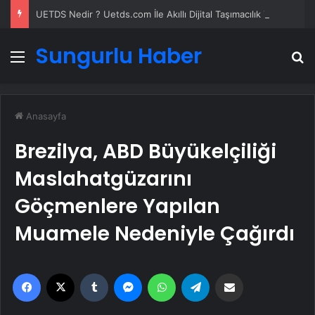
UETDS Nedir ? Uetds.com İle Akıllı Dijital Taşımacılık Yazılımı
Sungurlu Haber
Menü
A
Anasayfa
Brezilya, ABD Büyükelçiliği
Maslahatgüzarını
Göçmenlere Yapılan
Muamele Nedeniyle Çağırdı
Facebook
X
Tumblr
Messenger
WhatsApp
Telegram
Email'den paylaş