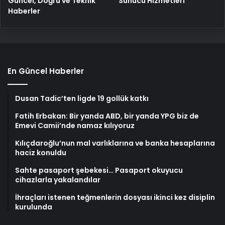
Güncel, Doğru ve Teknik
Sunucu Hizmetleri
Haberler
En Güncel Haberler
Dusan Tadic’ten ligde 19 gollük katkı
Fatih Erbakan: Bir yanda ABD, bir yanda YPG biz de
Emevi Camii’nde namaz kılıyoruz
Kılıçdaroğlu’nun mal varlıklarına ve banka hesaplarına
haciz konuldu
Sahte pasaport şebekesi… Pasaport okuyucu
cihazlarla yakalandılar
İhraçları istenen teğmenlerin dosyası ikinci kez disiplin
kurulunda