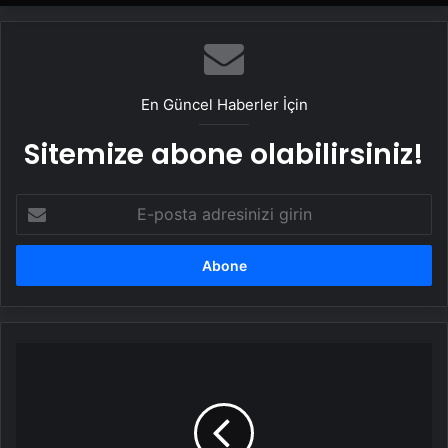
En Güncel Haberler İçin
Sitemize abone olabilirsiniz!
E-
posta
adresinizi
girin
Mourinho
ceza
sonrası
UEFA'nın
kuralı