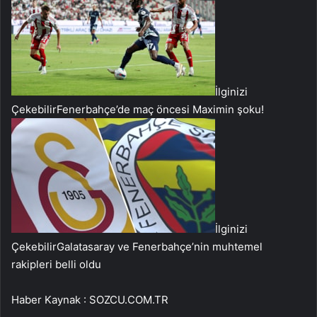
İlginizi
Çekebilir
Fenerbahçe’de maç öncesi Maximin şoku!
İlginizi
Çekebilir
Galatasaray ve Fenerbahçe’nin muhtemel
rakipleri belli oldu
Haber Kaynak : SOZCU.COM.TR