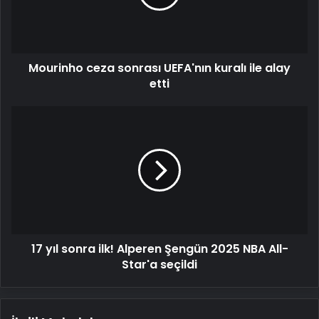
ile
alay
etti
Mourinho ceza sonrası UEFA'nın kuralı ile alay
etti
17
yıl
sonra
ilk!
Alperen
Şengün
2025
NBA
All-
17 yıl sonra ilk! Alperen Şengün 2025 NBA All-
Star'a
seçildi
Star'a seçildi