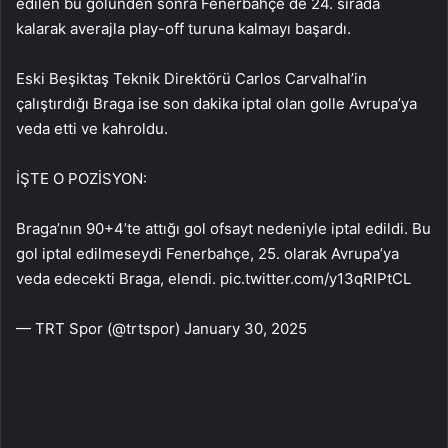
edilen bu golünden sonra Fenerbahçe de 24. sırada
kalarak averajla play-off turuna kalmayı başardı.
Eski Beşiktaş Teknik Direktörü Carlos Carvalhal’in
çalıştırdığı Braga ise son dakika iptal olan golle Avrupa’ya
veda etti ve kahroldu.
İŞTE O POZİSYON:
Braga’nın 90+4’te attığı gol ofsayt nedeniyle iptal edildi. Bu
gol iptal edilmeseydi Fenerbahçe, 25. olarak Avrupa’ya
veda edecekti Braga, elendi. pic.twitter.com/y13qRlPtCL
— TRT Spor (@trtspor) January 30, 2025