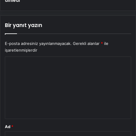
dinledi
Bir yanıt yazın
E-posta adresiniz yayınlanmayacak.
Gerekli alanlar
*
ile
işaretlenmişlerdir
Y
o
r
u
m
*
Ad
*