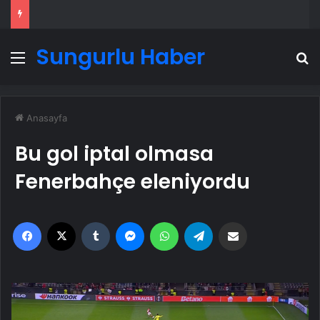
Sungurlu Haber
Menü
A
Anasayfa
Bu gol iptal olmasa
Fenerbahçe eleniyordu
Facebook
X
Tumblr
Messenger
WhatsApp
Telegram
Email'den paylaş