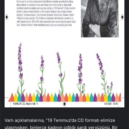
Varlı açıklamalarına, “19 Temmuz’da CD formatı elimize
ulaşmışken, binlerce kadının çığlığı sardı yeryüzünü. Bir