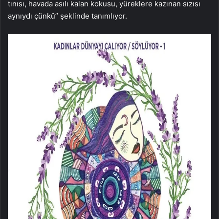
tınısı, havada asılı kalan kokusu, yüreklere kazınan sızısı
aynıydı çünkü” şeklinde tanımlıyor.