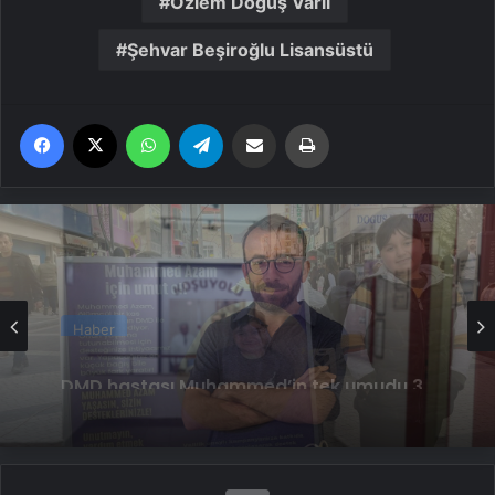
Özlem Doğuş Varlı
Şehvar Beşiroğlu Lisansüstü
Facebook
X
WhatsApp
Telegram
Email'den paylaş
Yaz
Haber
Kalp kapakçığı onarımı için yattığı
ameliyat masasından yapay kalple
uyandı