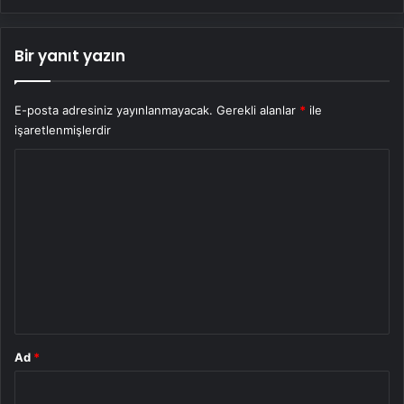
Bir yanıt yazın
E-posta adresiniz yayınlanmayacak.
Gerekli alanlar
*
ile
işaretlenmişlerdir
Y
o
r
u
m
*
Ad
*