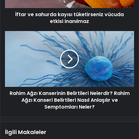
inanılmaz
İftar ve sahurda kayısı tüketirseniz vücuda
etkisi inanılmaz
Rahim
Ağzı
Kanserinin
Belirtileri
Nelerdir?
Rahim
Ağzı
Kanseri
Belirtileri
Rahim Ağzı Kanserinin Belirtileri Nelerdir? Rahim
Nasıl
Anlaşılır
Ağzı Kanseri Belirtileri Nasıl Anlaşılır ve
ve
Semptomları Neler?
Semptomları
Neler?
İlgili Makaleler