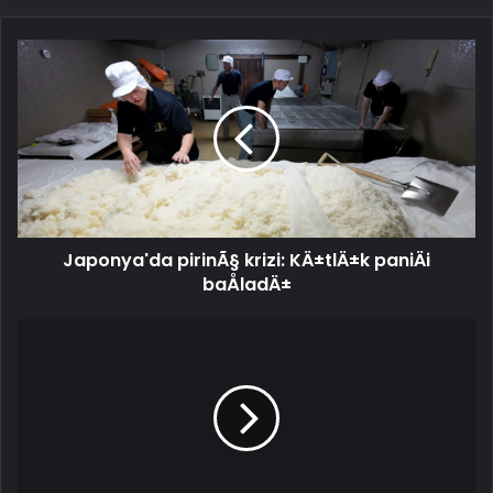
Japonya'da
pirinÃ§
krizi:
KÄ±tlÄ±k
paniÄi
baÅladÄ±
Japonya'da pirinÃ§ krizi: KÄ±tlÄ±k paniÄi
baÅladÄ±
Sınırda
tansiyon
yükseldi:
Güney
Kore,
Kuzeyli
askerlere
ateş