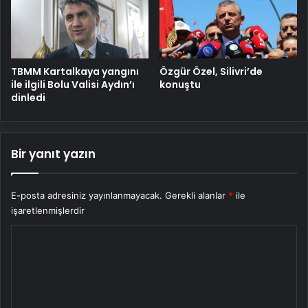
TBMM Kartalkaya yangını
Özgür Özel, Silivri’de
ile ilgili Bolu Valisi Aydın’ı
konuştu
dinledi
Bir yanıt yazın
E-posta adresiniz yayınlanmayacak.
Gerekli alanlar
*
ile
işaretlenmişlerdir
Y
o
r
u