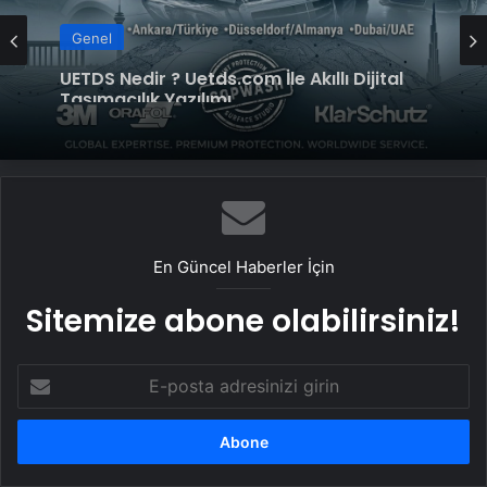
Genel
Yeni Dünya Düzensizliği Çağında Türk Dış
Genel
Politikası ve Hakan Fidan Faktörü
UETDS Nedir ? Uetds.com İle Akıllı Dijital
Taşımacılık Yazılımı
En Güncel Haberler İçin
Sitemize abone olabilirsiniz!
E-
posta
adresinizi
girin