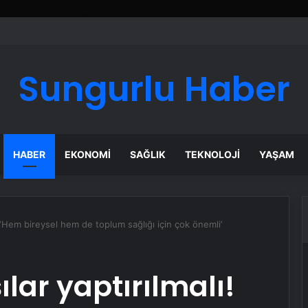
ı Dijital Taşımacılık Yazılımı
Sungurlu Haber
HABER
EKONOMI
SAĞLIK
TEKNOLOJI
YAŞAM
ı! ‘Hem bireysel hem de toplum sağlığı için çok önemli’
ılar yaptırılmalı!