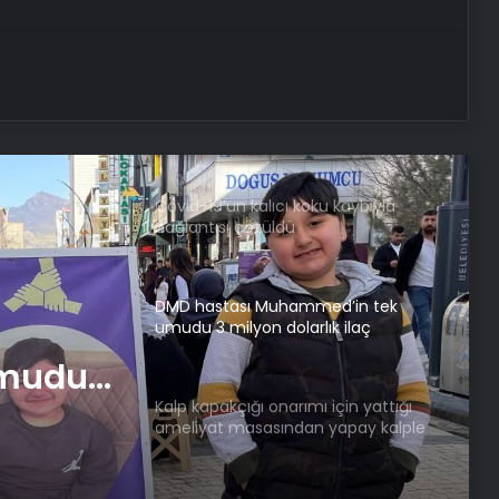
Komandalara Yangınla Mücadele
Eğitimi
Covid-19’un kalıcı koku kaybıyla
bağlantısı çözüldü
DMD hastası Muhammed’in tek
umudu 3 milyon dolarlık ilaç
Kalp kapakçığı onarımı için yattığı
ameliyat masasından yapay kalple
uyandı
umudu
mı için
Araştırma: K vitamini eksikliği bilişsel
gerilemeye neden oluyor