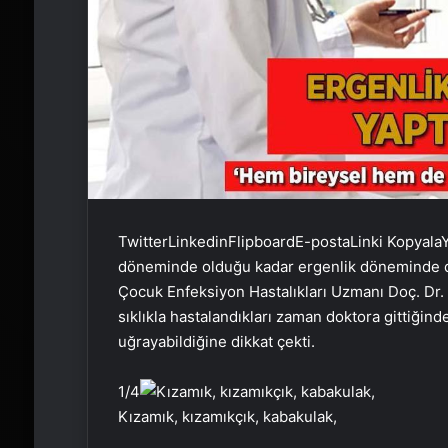
Twitter
Linkedin
Flipboard
E-posta
Linki Kopyala
Y
döneminde olduğu kadar ergenlik döneminde d
Çocuk Enfeksiyon Hastalıkları Uzmanı Doç. Dr.
sıklıkla hastalandıkları zaman doktora gittiği
uğrayabildiğine dikkat çekti.
1
/4
Kızamık, kızamıkçık, kabakulak,