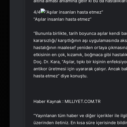
altına alması anlamına gelir ki bu da hastalıklar
4
/4
“Aşılar insanları hasta etmez”
“Bununla birlikte, tarih boyunca aşılar kendi ba
kararsızlığı/ karşıtlığının aşı uygulamasında a
hastalığının maalesef yeniden ortaya çıkması
etkisinin en çok, kızamık, boğmaca gibi hastalık
Doç. Dr. Kara, “Aşılar, tıpkı bir kişinin enfeks
antikor üretmesi için uyararak çalışır. Ancak bak
hasta etmez” diye konuştu.
Haber Kaynak : MILLIYET.COM.TR
“Yayınlanan tüm haber ve diğer içerikler ile ilgil
üzerinden iletiniz. En kısa süre içerisinde bildi