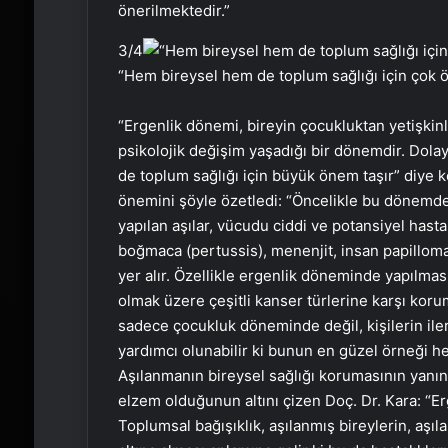
önerilmektedir.”
3
/4
“Hem bireysel hem de toplum sağlığı için çok 
“Ergenlik dönemi, bireyin çocukluktan yetişkinl
psikolojik değişim yaşadığı bir dönemdir. Dol
de toplum sağlığı için büyük önem taşır” diye 
önemini şöyle özetledi: “Öncelikle bu dönemde 
yapılan aşılar, vücudu ciddi ve potansiyel hastal
boğmaca (pertussis), menenjit, insan papilloma v
yer alır. Özellikle ergenlik döneminde yapılmas
olmak üzere çeşitli kanser türlerine karşı koru
sadece çocukluk döneminde değil, kişilerin ile
yardımcı olunabilir ki bunun en güzel örneği hep
Aşılanmanın bireysel sağlığı korumasının yanı
elzem olduğunun altını çizen Doç. Dr. Kara: “Er
Toplumsal bağışıklık, aşılanmış bireylerin, aşıl