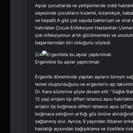
Aşılar çocuklarda ve yetişkinlerde ciddi hastalık
sayesinde çocukların kızamık, kızamıkçık, kabak
ve hepatit A gibi çok sayıda bakteriyel ve vir
hatırlatan Çocuk Enfeksiyon Hastalıkları Uzma
çok infeksiyonun artık görülmemesi ve unutulm
başarılarından biri olduğunu söyledi.
2
/4
Ergenlikte bu aşılar yaptırılmalı
Ergenlik döneminde yapılan aşıların bireyin sağl
temel oluşturduğunu ve ergenlerin aşı takvimin
Dr. Kara sözlerine şöyle devam etti: “Sağlık Bak
12 yaş) erişkin tip difteri tetanoz aşısı hatırl
erişkin tip boğmaca-difteri-tetanoz aşısı (dTa
boğmaca sıklığının arttığı göz önüne alındığı
sağlanmış olur. Ayrıca; 9 yaşından itibaren er
hastalığı açısından bağışıklama ve özellikle ris