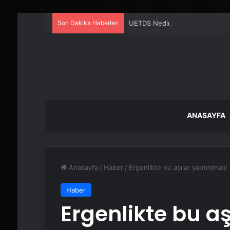
Son Dakika Haberleri
UETDS Nedir ? Uetds.com İle Akıll
ANASAYFA
Anasayfa
/
Haber
/
Ergenlikte bu aşılar yaptırılmal
Haber
Ergenlikte bu aş