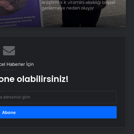
alple
Tavuk yiyen erkek dişileşir mi?
Sosyal medyada yayılan iddialara
yanıt: Bilimsel karşılığı yok
Parmakları bitişik ABD’li genç kız,
şifayı Eskişehir Şehir Hastanesi’nde
buldu
el Haberler İçin
Parfümünüzün bozulduğunu nasıl
anlarsınız?
ne olabilirsiniz!
Kocasinan Belediyesi’nden Çölyaklı
Ailelere Destek
Şırnak’ta İş Makinesi Şoförü Kaya
Parçası Altında Kaldı