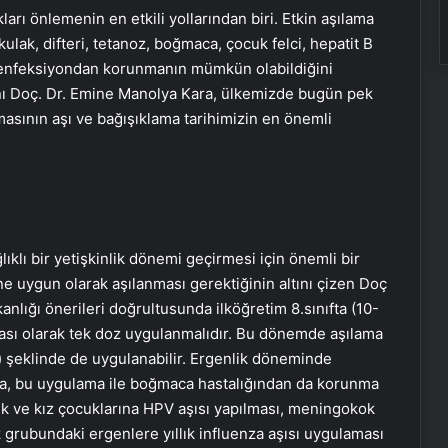
ları önlemenin en etkili yollarından biri. Etkin aşılama
ulak, difteri, tetanoz, boğmaca, çocuk felci, hepatit B
al enfeksiyondan korunmanın mümkün olabildiğini
nı Doç. Dr. Emine Manolya Kara, ülkemizde bugün pek
asının aşı ve bağışıklama tarihimizin en önemli
ıklı bir yetişkinlik dönemi geçirmesi için önemli bir
e uygun olarak aşılanması gerektiğinin altını çizen Doç
anlığı önerileri doğrultusunda ilköğretim 8.sınıfta (10-
atması olarak tek doz uygulanmalıdır. Bu dönemde aşılama
p) şeklinde de uygulanabilir. Ergenlik döneminde
nda, bu uygulama ile boğmaca hastalığından da korunma
kek ve kız çocuklarına HPV aşısı yapılması, meningokok
k grubundaki ergenlere yıllık influenza aşısı uygulaması