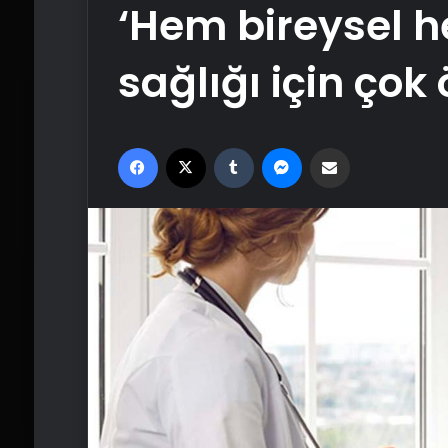
‘Hem bireysel 
sağlığı için çok
Facebook
X
Tumblr
Messenger
Email'den paylaş