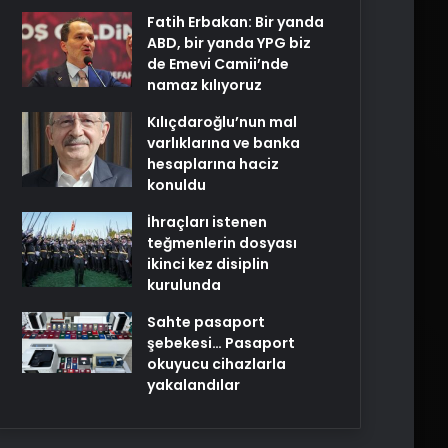
Fatih Erbakan: Bir yanda
ABD, bir yanda YPG biz
de Emevi Camii’nde
namaz kılıyoruz
Kılıçdaroğlu’nun mal
varlıklarına ve banka
hesaplarına haciz
konuldu
İhraçları istenen
teğmenlerin dosyası
ikinci kez disiplin
kurulunda
Sahte pasaport
şebekesi… Pasaport
okuyucu cihazlarla
yakalandılar