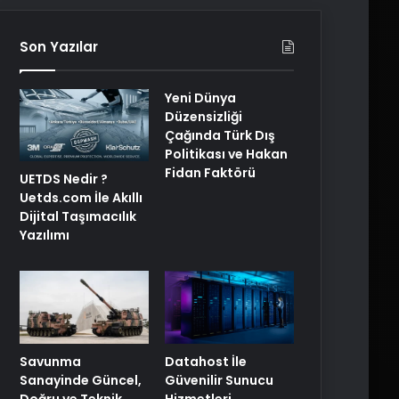
Son Yazılar
Yeni Dünya
Düzensizliği
Çağında Türk Dış
Politikası ve Hakan
Fidan Faktörü
UETDS Nedir ?
Uetds.com İle Akıllı
Dijital Taşımacılık
Yazılımı
Savunma
Datahost İle
Sanayinde Güncel,
Güvenilir Sunucu
Doğru ve Teknik
Hizmetleri