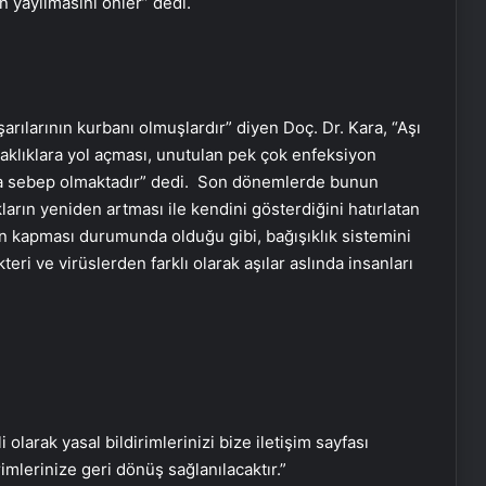
ın yayılmasını önler” dedi.
şarılarının kurbanı olmuşlardır” diyen Doç. Dr. Kara, “Aşı
Parmakları bitişik ABD’li genç kız,
şifayı Eskişehir Şehir Hastanesi’nde
ksaklıklara yol açması, unutulan pek çok enfeksiyon
buldu
na sebep olmaktadır” dedi. Son dönemlerde bunun
ların yeniden artması ile kendini gösterdiğini hatırlatan
Parfümünüzün bozulduğunu nasıl
iyon kapması durumunda olduğu gibi, bağışıklık sistemini
anlarsınız?
teri ve virüslerden farklı olarak aşılar aslında insanları
Kocasinan Belediyesi’nden Çölyaklı
Ailelere Destek
Şırnak’ta İş Makinesi Şoförü Kaya
i olarak yasal bildirimlerinizi bize iletişim sayfası
Parçası Altında Kaldı
rimlerinize geri dönüş sağlanılacaktır.”