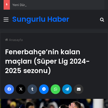
Yeni Dünya Düzensizliği Çağında Türk Dış Politikası ve Hakan Fidan Faktörü
Sungurlu Haber
Menü
A
Anasayfa
Fenerbahçe’nin kalan
maçları (Süper Lig 2024-
2025 sezonu)
Facebook
X
Tumblr
Messenger
WhatsApp
Telegram
Email'den paylaş