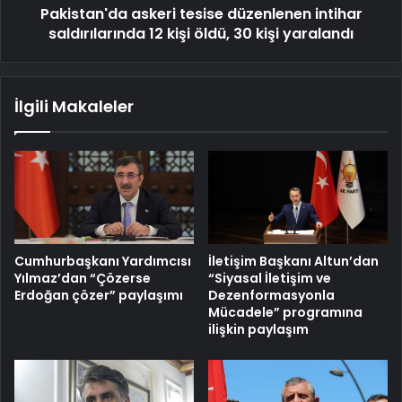
Pakistan'da askeri tesise düzenlenen intihar
30
kişi
saldırılarında 12 kişi öldü, 30 kişi yaralandı
yaralandı
İlgili Makaleler
Cumhurbaşkanı Yardımcısı
İletişim Başkanı Altun’dan
Yılmaz’dan “Çözerse
“Siyasal İletişim ve
Erdoğan çözer” paylaşımı
Dezenformasyonla
Mücadele” programına
ilişkin paylaşım