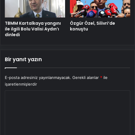
TBMM Kartalkaya yangını
Özgür Özel, Silivri’de
ile ilgili Bolu Valisi Aydın’ı
konuştu
dinledi
Bir yanıt yazın
E-posta adresiniz yayınlanmayacak.
Gerekli alanlar
*
ile
işaretlenmişlerdir
Y
o
r
u
m