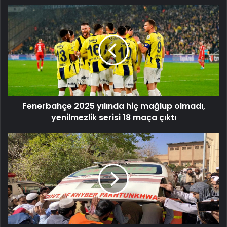
Fenerbahçe
2025
yılında
hiç
mağlup
olmadı,
yenilmezlik
serisi
18
Fenerbahçe 2025 yılında hiç mağlup olmadı,
maça
çıktı
yenilmezlik serisi 18 maça çıktı
Pakistan'da
askeri
tesise
düzenlenen
intihar
saldırılarında
12
kişi
öldü,