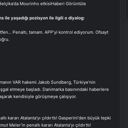
 Belçika’da Mourinho etkisi
Haberi Görüntüle
ile yaşadığı pozisyon ile ilgili o diyalog:
ütfen… Penaltı, tamam. APP’yi kontrol ediyorum. Ofsayt
oğru.
şmanın VAR hakemi Jakob Sundberg, Türkiye’nin
 işgal etmeye başladı. Danimarka basınındaki haberlere
aşarak kendisiyle görüşmeye çalışıyor.
ut Meler’in penaltı kararı Atalanta’yı çıldırttı!