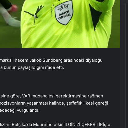
markalı hakem Jakob Sundberg arasındaki diyaloğu
 bunun paylaşıldığını ifade etti.
esine göre, VAR müdahalesi gerektirmesine rağmen
isyonların yaşanması halinde, şeffaflık ilkesi gereği
edeceği vurgulandı.
İLGİNİZİ ÇEKEBİLİR
İşte