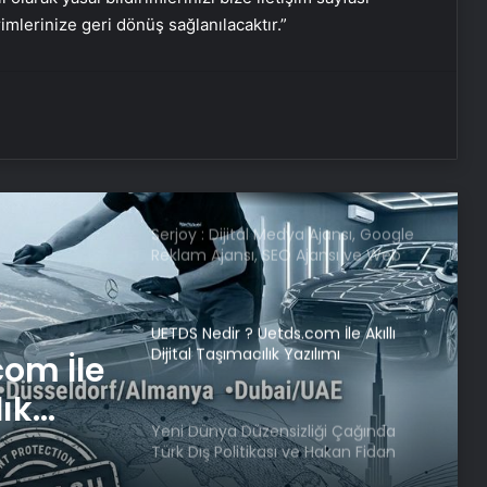
bulundu
rimlerinize geri dönüş sağlanılacaktır.”
Emekli Tümgeneral Büyükışık’ın
oğlunun ölümünde 7 yıl sonra dava
açıldı!
Serjoy : Dijital Medya Ajansı, Google
Reklam Ajansı, SEO Ajansı ve Web
Tasarım Ajansı
UETDS Nedir ? Uetds.com İle Akıllı
Dijital Taşımacılık Yazılımı
Yeni Dünya Düzensizliği Çağında
com İle
Türk Dış Politikası ve Hakan Fidan
Faktörü
lık
Savunma Sanayinde Güncel, Doğru