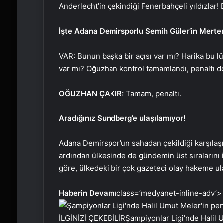
Anderlecht’in çekindiği Fenerbahçeli yıldızlar!
İşte Adana Demirsporlu Semih Güler’in Mertens 
VAR: Bunun başka bir açısı var mı? Harika bu l
var mı? Oğuzhan kontrol tamamlandı, penaltı d
OĞUZHAN ÇAKIR:
Tamam, penaltı.
Aradığınız Sundberg’e ulaşılamıyor!
Adana Demirspor’un sahadan çekildiği karşıla
ardından ülkesinde de gündemin üst sıralarını
göre, ülkedeki bir çok gazeteci olay hakeme ul
Haberin Devamı
class=’medyanet-inline-adv’>
İLGİNİZİ ÇEKEBİLİR
Şampiyonlar Ligi’nde Halil Um