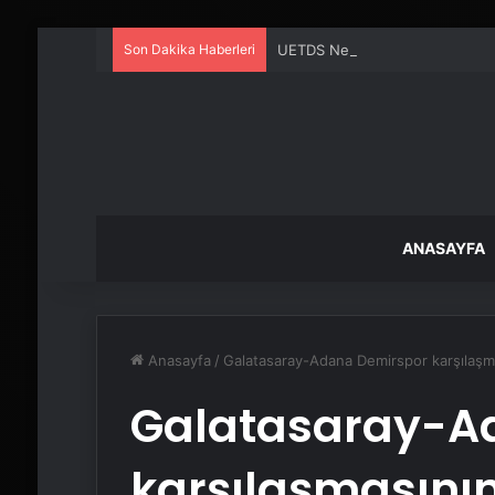
Son Dakika Haberleri
UETDS Nedir ? Uetds.com İle Akıll
ANASAYFA
Anasayfa
/
Galatasaray-Adana Demirspor karşılaşma
Galatasaray-A
karşılaşmasının