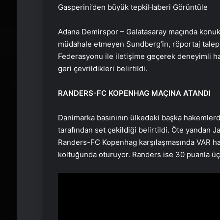
Gasperini’den büyük tepki
Haberi Görüntüle
Adana Demirspor – Galatasaray maçında konuk 
müdahale etmeyen Sundberg’in, röportaj talepler
Federasyonu ile iletişime geçerek deneyimli h
geri çevrildikleri belirtildi.
RANDERS-FC KOPENHAG MAÇINA ATANDI
Danimarka basınının ülkedeki başka hakemlerde
tarafından set çekildiği belirtildi. Öte yanda
Randers-FC Kopenhag karşılaşmasında VAR hak
koltuğunda oturuyor. Randers ise 30 puanla ü