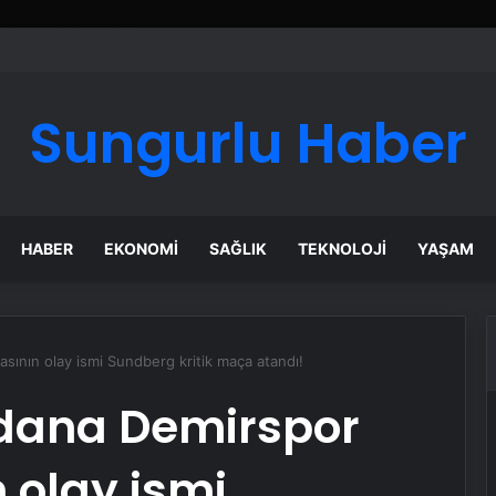
ı Dijital Taşımacılık Yazılımı
Sungurlu Haber
HABER
EKONOMI
SAĞLIK
TEKNOLOJI
YAŞAM
sının olay ismi Sundberg kritik maça atandı!
dana Demirspor
 olay ismi