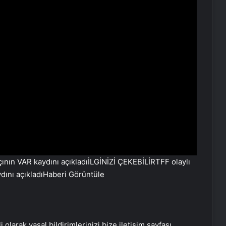
Baba ve 3 oğlu aynı suçtan
tutuklandı
Bozulmuş meze, et ve et ürünleri
kullanan restoran mühürlendi
İLGİNİZİ ÇEKEBİLİR
TFF olaylı
Dışişleri Sözcüsü Keçeli: Kıbrıs Özel
ını açıkladı
Haberi Görüntüle
Temsilcisi kararı AB’nin iç meselesi
Dumandan zehirlenen karı-koca ölü
i olarak yasal bildirimlerinizi bize iletişim sayfası