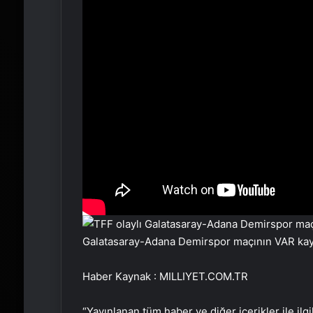
Galatasaray-Adana Demirspor maçının VAR kayd
Haber Kaynak : MILLIYET.COM.TR
“Yayınlanan tüm haber ve diğer içerikler ile ilgil