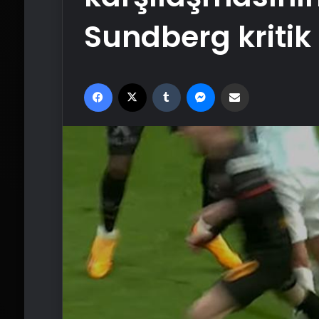
Sundberg kritik
Facebook
X
Tumblr
Messenger
Email'den paylaş