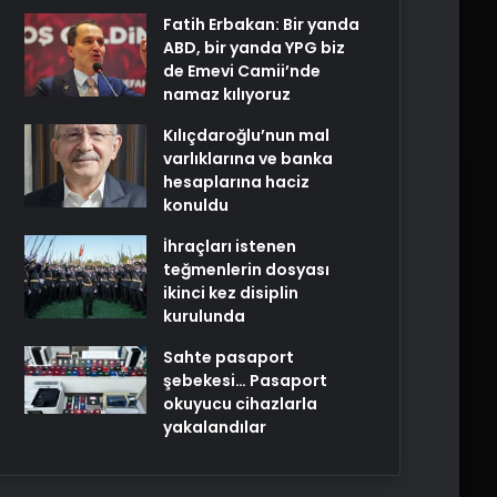
Fatih Erbakan: Bir yanda
ABD, bir yanda YPG biz
de Emevi Camii’nde
namaz kılıyoruz
Kılıçdaroğlu’nun mal
varlıklarına ve banka
hesaplarına haciz
konuldu
İhraçları istenen
teğmenlerin dosyası
ikinci kez disiplin
kurulunda
Sahte pasaport
şebekesi… Pasaport
okuyucu cihazlarla
yakalandılar