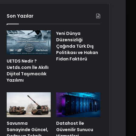
Son Yazılar
Yeni Dünya
Düzensizliği
Çağında Türk Dış
Politikası ve Hakan
Fidan Faktörü
UETDS Nedir ?
Uetds.com İle Akıllı
Dijital Taşımacılık
Yazılımı
Savunma
Datahost İle
Sanayinde Güncel,
Güvenilir Sunucu
Doğru ve Teknik
Hizmetleri