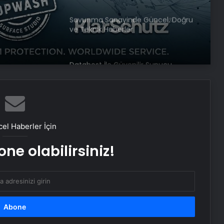
iği
ve Teknik Haberler
tikası
örü
Datahost İle Güvenilir Sunucu
Hizmetleri
Baba ve 3 oğlu aynı suçtan
tutuklandı
el Haberler İçin
Bozulmuş meze, et ve et ürünleri
kullanan restoran mühürlendi
ne olabilirsiniz!
Dışişleri Sözcüsü Keçeli: Kıbrıs Özel
Temsilcisi kararı AB’nin iç meselesi
Dumandan zehirlenen karı-koca ölü