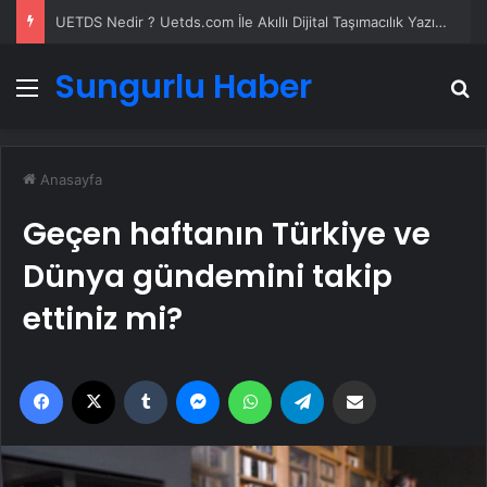
UETDS Nedir ? Uetds.com İle Akıllı Dijital Taşımacılık Yazılımı
Sungurlu Haber
Menü
A
Anasayfa
Geçen haftanın Türkiye ve
Dünya gündemini takip
ettiniz mi?
Facebook
X
Tumblr
Messenger
WhatsApp
Telegram
Email'den paylaş