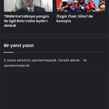
TBMM Kartalkaya yangını
Özgür Özel, Silivri’de
ile ilgili Bolu Valisi Aydın’ı
konuştu
dinledi
Bir yanıt yazın
E-posta adresiniz yayınlanmayacak.
Gerekli alanlar
*
ile
işaretlenmişlerdir
Y
o
r
u
m