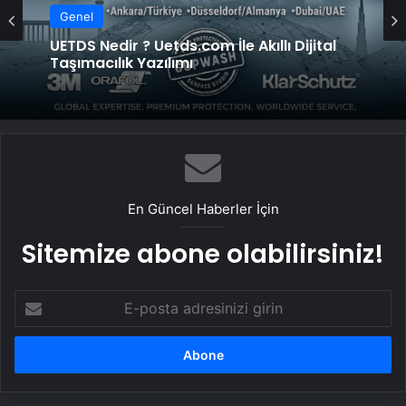
Genel
Genel
Yeni Dünya Düzensizliği Çağında Türk Dış
Politikası ve Hakan Fidan Faktörü
UETDS Nedir ? Uetds.com İle Akıllı Dijital
Taşımacılık Yazılımı
En Güncel Haberler İçin
Sitemize abone olabilirsiniz!
E-
posta
adresinizi
girin