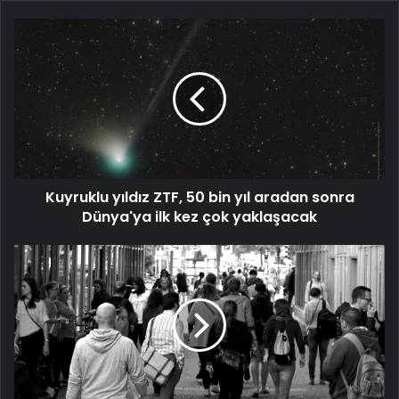
Kuyruklu
yıldız
ZTF,
50
bin
yıl
aradan
sonra
Dünya'ya
Kuyruklu yıldız ZTF, 50 bin yıl aradan sonra
ilk
kez
Dünya'ya ilk kez çok yaklaşacak
çok
yaklaşacak
Dünya
nüfusu
bugün
8
milyara
ulaştı