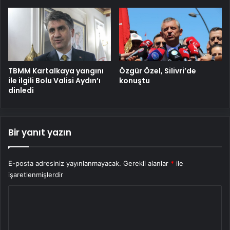
TBMM Kartalkaya yangını
Özgür Özel, Silivri’de
ile ilgili Bolu Valisi Aydın’ı
konuştu
dinledi
Bir yanıt yazın
E-posta adresiniz yayınlanmayacak.
Gerekli alanlar
*
ile
işaretlenmişlerdir
Y
o
r