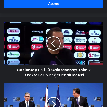
girin
Gaziantep
FK
1-
0
Galatasaray:
Teknik
Direktörlerin
Değerlendirmeleri
Gaziantep FK 1-0 Galatasaray: Teknik
Direktörlerin Değerlendirmeleri
Rutte:
NATO'nun
caydırıcılığı
etkilenmeyecek