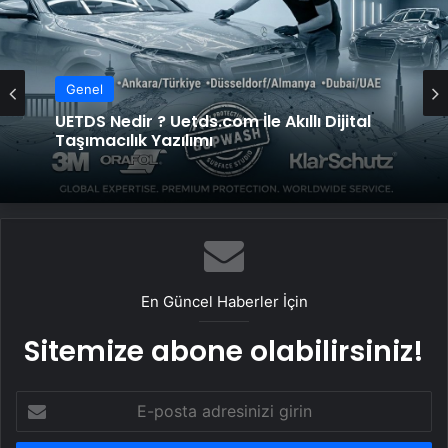
Genel
Genel
Yeni Dünya Düzensizliği Çağında Türk Dış
Politikası ve Hakan Fidan Faktörü
UETDS Nedir ? Uetds.com İle Akıllı Dijital
Taşımacılık Yazılımı
En Güncel Haberler İçin
Sitemize abone olabilirsiniz!
E-
posta
adresinizi