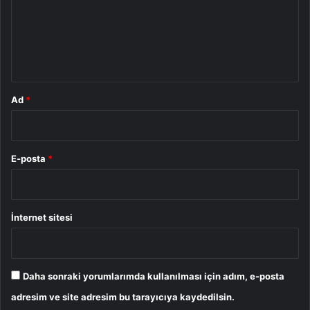
u
m
*
Ad
*
E-posta
*
İnternet sitesi
Daha sonraki yorumlarımda kullanılması için adım, e-posta
adresim ve site adresim bu tarayıcıya kaydedilsin.