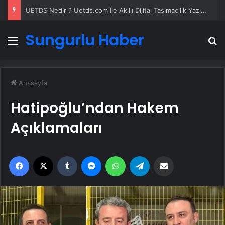
UETDS Nedir ? Uetds.com İle Akıllı Dijital Taşımacılık Yazılımı
Sungurlu Haber
Menü
A
Anasayfa
Hatipoğlu’ndan Hakem
Açıklamaları
Facebook
X
Tumblr
Messenger
WhatsApp
Telegram
Email'den paylaş