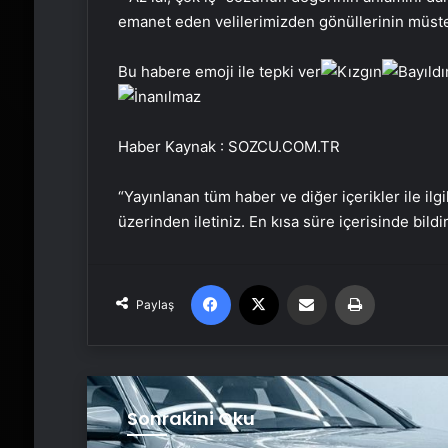
emanet eden velilerimizden gönüllerinin müster
Bu habere emoji ile tepki ver
Haber Kaynak : SOZCU.COM.TR
“Yayınlanan tüm haber ve diğer içerikler ile ilgil
üzerinden iletiniz. En kısa süre içerisinde bildi
Facebook
X
Email'den paylaş
Yaz
Paylaş
Sonrakini Oku