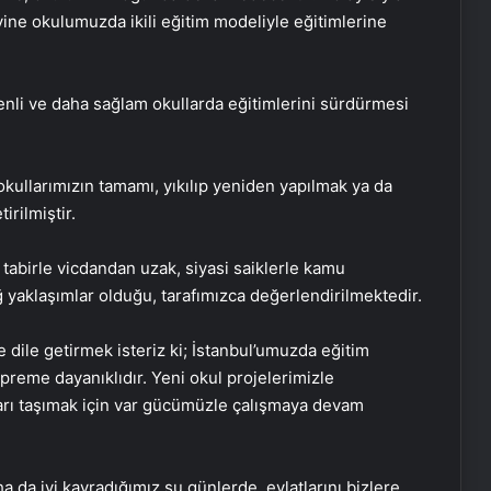
ine okulumuzda ikili eğitim modeliyle eğitimlerine
nli ve daha sağlam okullarda eğitimlerini sürdürmesi
kullarımızın tamamı, yıkılıp yeniden yapılmak ya da
rilmiştir.
 tabirle vicdandan uzak, siyasi saiklerle kamu
ığ yaklaşımlar olduğu, tarafımızca değerlendirilmektedir.
 dile getirmek isteriz ki; İstanbul’umuzda eğitim
preme dayanıklıdır. Yeni okul projelerimizle
karı taşımak için var gücümüzle çalışmaya devam
Baba ve 3 oğlu aynı suçtan
tutuklandı
a da iyi kavradığımız şu günlerde, evlatlarını bizlere