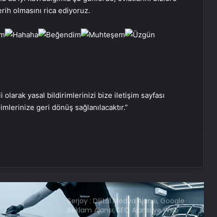
Bozulmuş meze, et ve et ürünleri
ih olmasını rica ediyoruz.
kullanan restoran mühürlendi
Dışişleri Sözcüsü Keçeli: Kıbrıs Özel
Temsilcisi kararı AB’nin iç meselesi
i olarak yasal bildirimlerinizi bize iletişim sayfası
Dumandan zehirlenen karı-koca ölü
bulundu
rimlerinize geri dönüş sağlanılacaktır.”
Emekli Tümgeneral Büyükışık’ın
oğlunun ölümünde 7 yıl sonra dava
açıldı!
Serjoy : Dijital Medya Ajansı, Google
Reklam Ajansı, SEO Ajansı ve Web
Tasarım Ajansı