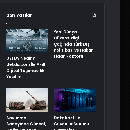
Son Yazılar
Yeni Dünya
Düzensizliği
Çağında Türk Dış
Politikası ve Hakan
Fidan Faktörü
UETDS Nedir ?
Uetds.com İle Akıllı
Dijital Taşımacılık
Yazılımı
Savunma
Datahost İle
Sanayinde Güncel,
Güvenilir Sunucu
Doğru ve Teknik
Hizmetleri