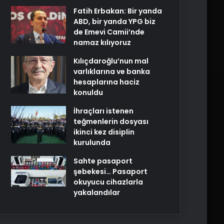
Fatih Erbakan: Bir yanda
ABD, bir yanda YPG biz
de Emevi Camii’nde
namaz kılıyoruz
Kılıçdaroğlu’nun mal
varlıklarına ve banka
hesaplarına haciz
konuldu
İhraçları istenen
teğmenlerin dosyası
ikinci kez disiplin
kurulunda
Sahte pasaport
şebekesi… Pasaport
okuyucu cihazlarla
yakalandılar