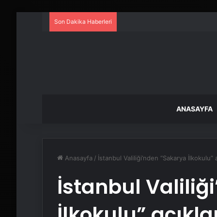
Son Dakika Haberleri
ANASAYFA
Anasayfa
/
İstanbul Valiliği’nden “Sakarya İlkokulu” 
İstanbul Valili
İlkokulu” açıkl