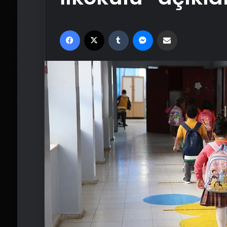
Facebook
X
Tumblr
Messenger
Email'den paylaş