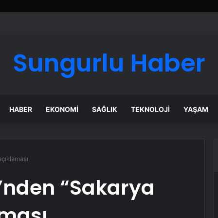
Sungurlu Haber
HABER
EKONOMI
SAĞLIK
TEKNOLOJI
YAŞAM
açıklaması
ği’nden “Sakarya
aması