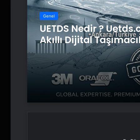
Genel
Genel
UETDS Nedir ? Uetds.
Akıllı Dijital Taşımacı
Yazılımı
Yeni Dünya Düzensizl
Çağında Türk Dış Poli
ve Hakan Fidan Fakt