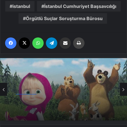
istanbul
İstanbul Cumhuriyet Başsavcılığı
Örgütlü Suçlar Soruşturma Bürosu
Facebook
X
WhatsApp
Telegram
Email'den paylaş
Yaz
Ekonomi
Maşa ülkesinden kaçıyor mu?