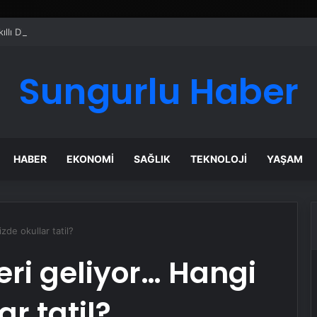
ı Dijital Taşımacılık Yazılımı
Sungurlu Haber
HABER
EKONOMI
SAĞLIK
TEKNOLOJI
YAŞAM
izde okullar tatil?
leri geliyor… Hangi
ar tatil?