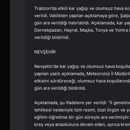
Trabzon’da etkili kar yağışı ve olumsuz hava ko
verildi. Valilikten yapılan açıklamaya göre, Şal
gün ara verildiği hatırlatıldı. Açıklamada, kar y
Dernekpazarı, Hayrat, Maçka, Tonya ve Yomra il
verildiği bildirildi.
NEVŞEHİR
Nevşehir’de kar yağışı ve olumsuz hava koşullar
yapılan yazılı açıklamada, Meteoroloji İl Müdür
etkisini sürdüreceği, olumsuz hava koşullarınd
gün ara verildiği bildirildi.
Açıklamada, şu ifadelere yer verildi: ​​​​​​​”İl g
tehlikesi nedeniyle tüm resmi, özel örgün ve
eğitim-öğretime bir gün süreyle ara verilmişti
kreş veya anaokuluna devam eden, ayrıca kronik 