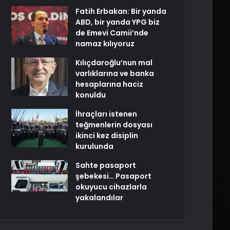
Fatih Erbakan: Bir yanda
ABD, bir yanda YPG biz
de Emevi Camii’nde
namaz kılıyoruz
Kılıçdaroğlu’nun mal
varlıklarına ve banka
hesaplarına haciz
konuldu
İhraçları istenen
teğmenlerin dosyası
ikinci kez disiplin
kurulunda
Sahte pasaport
şebekesi… Pasaport
okuyucu cihazlarla
yakalandılar