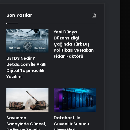
Son Yazılar
Yeni Dünya
Düzensizliği
Çağında Türk Dış
Politikası ve Hakan
Fidan Faktörü
UETDS Nedir ?
Uetds.com İle Akıllı
Dijital Taşımacılık
Yazılımı
Savunma
Datahost İle
Sanayinde Güncel,
Güvenilir Sunucu
Doğru ve Teknik
Hizmetleri