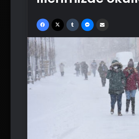
Facebook
X
Tumblr
Messenger
Email'den paylaş