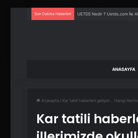
Son Dakika Haberleri
UETDS Nedir ? Uetds.com İle Akıll
ANASAYFA
Anasayfa
/
Kar tatili haberleri geliyor… Hangi illerim
Kar tatili haber
illerimizde okull