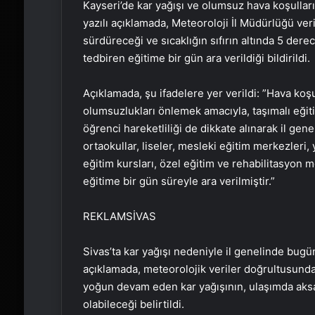
Kayseri’de kar yağışı ve olumsuz hava koşulları
yazılı açıklamada, Meteoroloji İl Müdürlüğü veri
sürdüreceği ve sıcaklığın sıfırın altında 5 de
tedbiren eğitime bir gün ara verildiği bildirildi.
Açıklamada, şu ifadelere yer verildi: ​​​​​​​”Hav
olumsuzlukları önlemek amacıyla, taşımalı eğitim
öğrenci hareketliliği de dikkate alınarak il genel
ortaokullar, liseler, mesleki eğitim merkezleri,
eğitim kursları, özel eğitim ve rehabilitasyon 
eğitime bir gün süreyle ara verilmiştir.”
REKLAM
SİVAS
Sivas’ta kar yağışı nedeniyle il genelinde bugün 
açıklamada, meteorolojik veriler doğrultusun
yoğun devam eden kar yağışının, ulaşımda aks
olabileceği belirtildi.