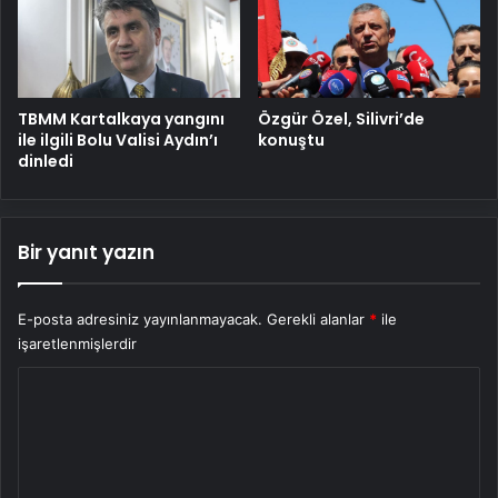
TBMM Kartalkaya yangını
Özgür Özel, Silivri’de
ile ilgili Bolu Valisi Aydın’ı
konuştu
dinledi
Bir yanıt yazın
E-posta adresiniz yayınlanmayacak.
Gerekli alanlar
*
ile
işaretlenmişlerdir
Y
o
r
u