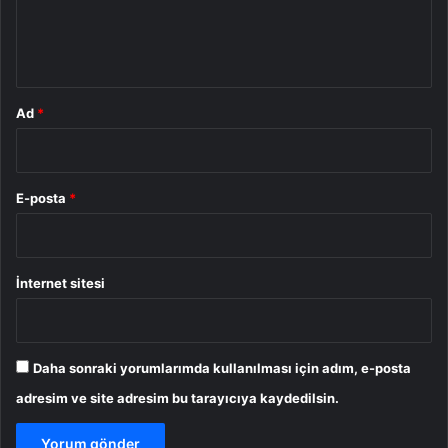
m
*
Ad
*
E-posta
*
İnternet sitesi
Daha sonraki yorumlarımda kullanılması için adım, e-posta
adresim ve site adresim bu tarayıcıya kaydedilsin.