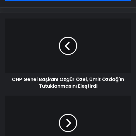
CHP
Genel
Başkanı
Özgür
Özel,
Ümit
Özdağ'ın
Tutuklanmasını
Eleştirdi
CHP Genel Başkanı Özgür Özel, Ümit Özdağ'ın
Tutuklanmasını Eleştirdi
Bartın'da
Gece
Yarısı
Asayiş
Uygulaması