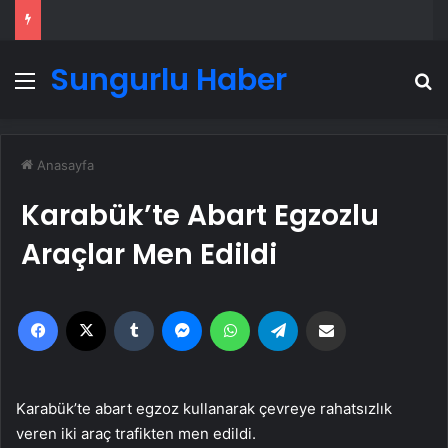
Sungurlu Haber
Menü
A
Anasayfa
Karabük’te Abart Egzozlu
Araçlar Men Edildi
Facebook
X
Tumblr
Messenger
WhatsApp
Telegram
Email'den paylaş
Karabük’te abart egzoz kullanarak çevreye rahatsızlık
veren iki araç trafikten men edildi.