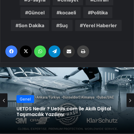
Güncel
kocaeli
Politika
Son Dakika
Suç
Yerel Haberler
Facebook
X
WhatsApp
Telegram
Email'den paylaş
Yaz
Genel
UETDS Nedir ? Uetds.com İle Akıllı Dijital
Taşımacılık Yazılımı