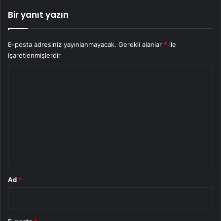
Bir yanıt yazın
E-posta adresiniz yayınlanmayacak.
Gerekli alanlar
*
ile
işaretlenmişlerdir
Y
o
r
u
m
*
Ad
*