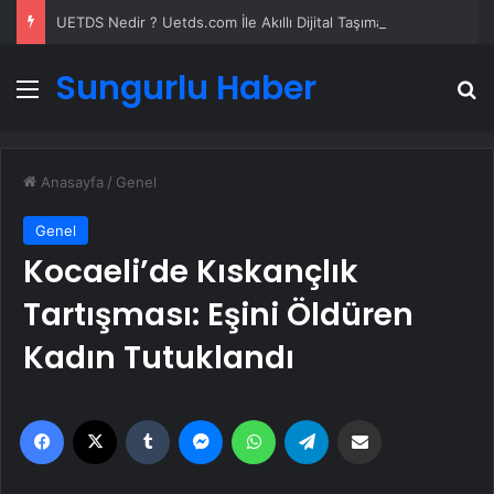
UETDS Nedir ? Uetds.com İle Akıllı Dijital Taşımacılık Yazılımı
Sungurlu Haber
Menü
A
Anasayfa
/
Genel
Genel
Kocaeli’de Kıskançlık
Tartışması: Eşini Öldüren
Kadın Tutuklandı
Facebook
X
Tumblr
Messenger
WhatsApp
Telegram
Email'den paylaş