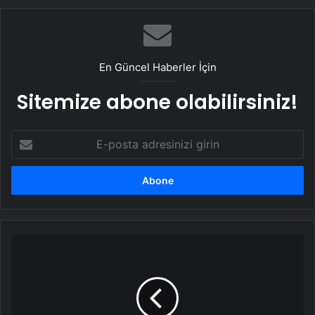
En Güncel Haberler İçin
Sitemize abone olabilirsiniz!
E-
posta
adresinizi
girin
TUSAŞ
şehitlerinin
isimleri
projelerle
yaşatılacak