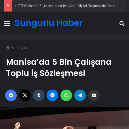
UETDS Nedir ? Uetds.com İle Akıllı Dijital Taşımacılık Yazılımı
Sungurlu Haber
Menü
A
Anasayfa
Manisa’da 5 Bin Çalışana
Toplu İş Sözleşmesi
Facebook
X
Tumblr
Messenger
WhatsApp
Telegram
Email'den paylaş