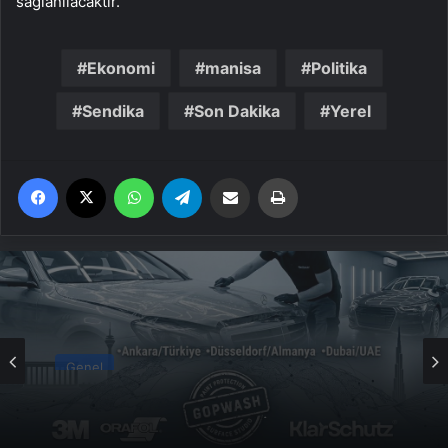
sağlanılacaktır.”
Ekonomi
manisa
Politika
Sendika
Son Dakika
Yerel
Facebook
X
WhatsApp
Telegram
Email'den paylaş
Yaz
Genel
Yeni Dünya Düzensizliği Çağında Türk Dış
Politikası ve Hakan Fidan Faktörü