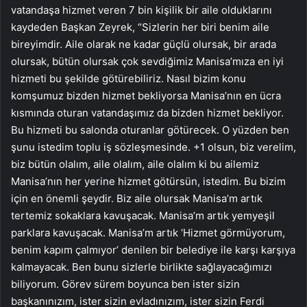
vatandaşa hizmet veren 7 bin kişilik bir aile olduklarını
kaydeden Başkan Zeyrek, “Sizlerin her biri benim aile
bireyimdir. Aile olarak ne kadar güçlü olursak, bir arada
olursak, bütün olursak çok sevdiğimiz Manisa’mıza en iyi
hizmeti bu şekilde götürebiliriz. Nasıl bizim konu
komşumuz bizden hizmet bekliyorsa Manisa’nın en ücra
kısmında oturan vatandaşımız da bizden hizmet bekliyor.
Bu hizmeti bu salonda oturanlar götürecek. O yüzden ben
şunu istedim toplu iş sözleşmesinde. +1 olsun, biz verelim,
biz bütün olalım, aile olalım, aile olalım ki bu ailemiz
Manisa’nın her yerine hizmet götürsün, istedim. Bu bizim
için en önemli şeydir. Biz aile olursak Manisa’m artık
tertemiz sokaklara kavuşacak. Manisa’m artık yemyeşil
parklara kavuşacak. Manisa’m artık ‘Hizmet görmüyorum,
benim kapım çalmıyor’ denilen bir belediye ile karşı karşıya
kalmayacak. Ben bunu sizlerle birlikte sağlayacağımızı
biliyorum. Görev sürem boyunca ben ister sizin
başkanınızım, ister sizin evladınızım, ister sizin Ferdi