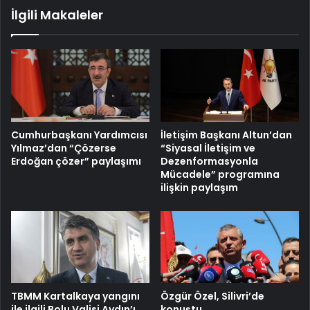
İlgili Makaleler
Cumhurbaşkanı Yardımcısı
İletişim Başkanı Altun’dan
Yılmaz’dan “Çözerse
“Siyasal İletişim ve
Erdoğan çözer” paylaşımı
Dezenformasyonla
Mücadele” programına
ilişkin paylaşım
TBMM Kartalkaya yangını
Özgür Özel, Silivri’de
ile ilgili Bolu Valisi Aydın’ı
konuştu