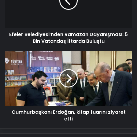
5
Bin
Vatandaş
İftarda
Buluştu
Efeler Belediyesi’nden Ramazan Dayanışması: 5
Bin Vatandaş İftarda Buluştu
Cumhurbaşkanı
Erdoğan,
kitap
fuarını
ziyaret
etti
Cumhurbaşkanı Erdoğan, kitap fuarını ziyaret
etti