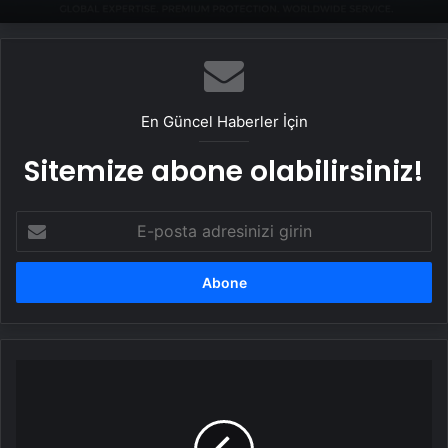
En Güncel Haberler İçin
Sitemize abone olabilirsiniz!
E-
posta
adresinizi
girin
Efeler
Belediyesi’nden
Ramazan
Dayanışması: