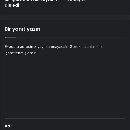
dinledi
Bir yanıt yazın
E-posta adresiniz yayınlanmayacak.
Gerekli alanlar
*
ile
işaretlenmişlerdir
Y
o
r
u
m
*
Ad
*