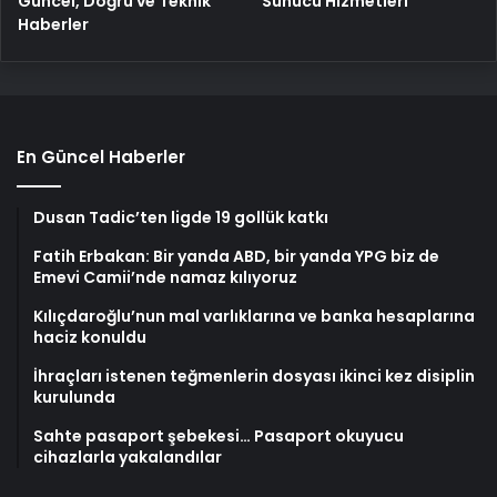
Güncel, Doğru ve Teknik
Sunucu Hizmetleri
Haberler
En Güncel Haberler
Dusan Tadic’ten ligde 19 gollük katkı
Fatih Erbakan: Bir yanda ABD, bir yanda YPG biz de
Emevi Camii’nde namaz kılıyoruz
Kılıçdaroğlu’nun mal varlıklarına ve banka hesaplarına
haciz konuldu
İhraçları istenen teğmenlerin dosyası ikinci kez disiplin
kurulunda
Sahte pasaport şebekesi… Pasaport okuyucu
cihazlarla yakalandılar