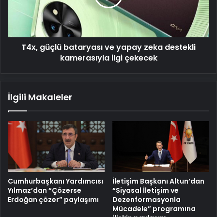
zeka
destekli
kamerasıyla
ilgi
T4x, güçlü bataryası ve yapay zeka destekli
çekecek
kamerasıyla ilgi çekecek
İlgili Makaleler
Cumhurbaşkanı Yardımcısı
İletişim Başkanı Altun’dan
Yılmaz’dan “Çözerse
“Siyasal İletişim ve
Erdoğan çözer” paylaşımı
Dezenformasyonla
Mücadele” programına