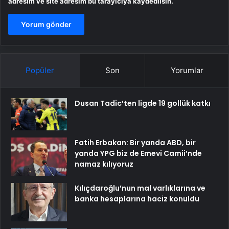
adresim ve site adresim bu tarayıcıya kaydedilsin.
Popüler
Son
Yorumlar
Dusan Tadic’ten ligde 19 gollük katkı
Fatih Erbakan: Bir yanda ABD, bir
yanda YPG biz de Emevi Camii’nde
namaz kılıyoruz
Kılıçdaroğlu’nun mal varlıklarına ve
banka hesaplarına haciz konuldu