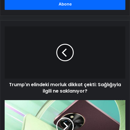
girin
Trump'ın
elindeki
morluk
dikkat
çekti:
Sağlığıyla
ilgili
ne
saklanıyor?
Trump'ın elindeki morluk dikkat çekti: Sağlığıyla
ilgili ne saklanıyor?
T4x,
güçlü
bataryası
ve
yapay