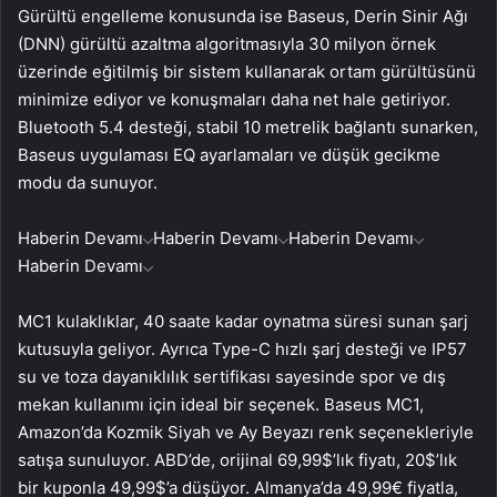
Gürültü engelleme konusunda ise Baseus, Derin Sinir Ağı
(DNN) gürültü azaltma algoritmasıyla 30 milyon örnek
üzerinde eğitilmiş bir sistem kullanarak ortam gürültüsünü
minimize ediyor ve konuşmaları daha net hale getiriyor.
Bluetooth 5.4 desteği, stabil 10 metrelik bağlantı sunarken,
Baseus uygulaması EQ ayarlamaları ve düşük gecikme
modu da sunuyor.
Haberin Devamı
Haberin Devamı
Haberin Devamı
Haberin Devamı
MC1 kulaklıklar, 40 saate kadar oynatma süresi sunan şarj
kutusuyla geliyor. Ayrıca Type-C hızlı şarj desteği ve IP57
su ve toza dayanıklılık sertifikası sayesinde spor ve dış
mekan kullanımı için ideal bir seçenek. Baseus MC1,
Amazon’da Kozmik Siyah ve Ay Beyazı renk seçenekleriyle
satışa sunuluyor. ABD’de, orijinal 69,99$’lık fiyatı, 20$’lık
bir kuponla 49,99$’a düşüyor. Almanya’da 49,99€ fiyatla,