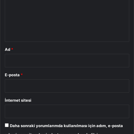
r
u
m
*
Ad
*
E-posta
*
İnternet sitesi
Daha sonraki yorumlarımda kullanılması için adım, e-posta