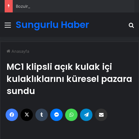
Bozulmuş meze, et ve et ürünleri kullanan restoran mühürlendi
Sungurlu Haber
Menü
A
Anasayfa
MC1 klipsli açık kulak içi
kulaklıklarını küresel pazara
sundu
Facebook
X
Tumblr
Messenger
WhatsApp
Telegram
Email'den paylaş