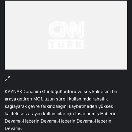
KAYNAK
Donanım Günlüğü
Konforu ve ses kalitesini bir
araya getiren MC1, uzun süreli kullanımda rahatlık
sağlayarak çevre farkındalığını kaybetmeden yüksek
kaliteli ses arayan kullanıcılar için tasarlanmış.
Haberin
Devamı
Haberin Devamı
Haberin Devamı
Haberin
Devamı