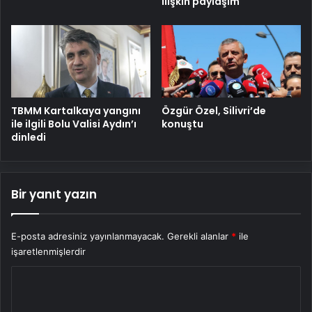
ilişkin paylaşım
TBMM Kartalkaya yangını
Özgür Özel, Silivri’de
ile ilgili Bolu Valisi Aydın’ı
konuştu
dinledi
Bir yanıt yazın
E-posta adresiniz yayınlanmayacak.
Gerekli alanlar
*
ile
işaretlenmişlerdir
Y
o