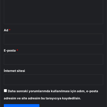
u
m
*
Ad
*
E-posta
*
İnternet sitesi
Daha sonraki yorumlarımda kullanılması için adım, e-posta
adresim ve site adresim bu tarayıcıya kaydedilsin.