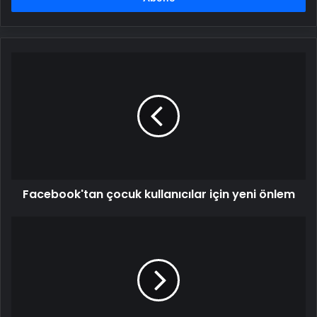
Facebook'tan
çocuk
kullanıcılar
için
yeni
önlem
Facebook'tan çocuk kullanıcılar için yeni önlem
AK
Partili
Canikli'den
"Kur
korumalı
TL
vadeli