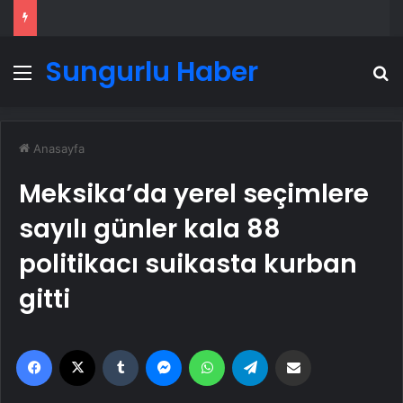
Sungurlu Haber
Menü
A
Anasayfa
Meksika’da yerel seçimlere
sayılı günler kala 88
politikacı suikasta kurban
gitti
Facebook
X
Tumblr
Messenger
WhatsApp
Telegram
Email'den paylaş