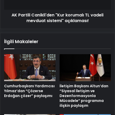
mevduat
sistemi"
AK Partili Canikli'den "Kur korumalı TL vadeli
açıklaması!
mevduat sistemi" açıklaması!
İlgili Makaleler
Cumhurbaşkanı Yardımcısı
İletişim Başkanı Altun’dan
Yılmaz’dan “Çözerse
“Siyasal İletişim ve
Erdoğan çözer” paylaşımı
Dezenformasyonla
Mücadele” programına
ilişkin paylaşım