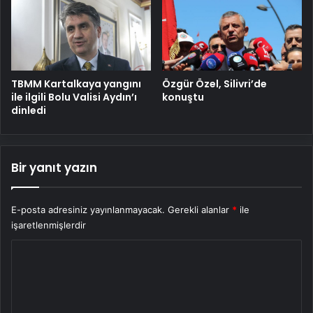
TBMM Kartalkaya yangını
Özgür Özel, Silivri’de
ile ilgili Bolu Valisi Aydın’ı
konuştu
dinledi
Bir yanıt yazın
E-posta adresiniz yayınlanmayacak.
Gerekli alanlar
*
ile
işaretlenmişlerdir
Y
o
r