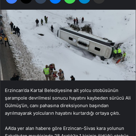
Erzincan’da Kartal Belediyesine ait yolcu otobüsünün
şarampole devrilmesi sonucu hayatını kaybeden sürücü Ali
Gülmüş’ün, canı pahasına direksiyonun başından
ayrılmayarak yolcuların hayatını kurtardığı ortaya çıktı.
AA’da yer alan habere göre Erzincan-Sivas kara yolunun
Sakaltutan mevkisinde 28 Aralık’ta 1 kişinin öldüğü otobüs