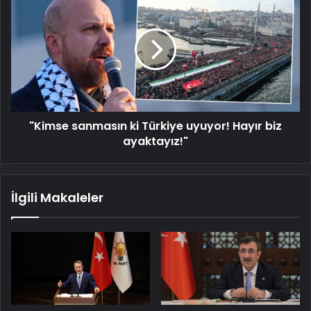
sanmasın
ki
Türkiye
uyuyor!
Hayır
biz
ayaktayız!"
"Kimse sanmasın ki Türkiye uyuyor! Hayır biz
ayaktayız!"
İlgili Makaleler