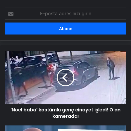
E-
posta
adresinizi
girin
'Noel
baba'
kostümlü
genç
cinayet
işledi!
O
an
kamerada!
'Noel baba' kostümlü genç cinayet işledi! O an
kamerada!
"Kimse