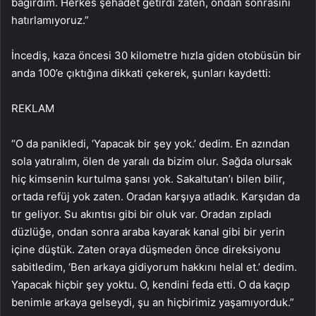
bağırdım. Herkes şehadet getirdi zaten, ondan sonrasını
hatırlamıyoruz.”
İncediş, kaza öncesi 30 kilometre hızla giden otobüsün bir
anda 100’e çıktığına dikkati çekerek, şunları kaydetti:
REKLAM
“O da panikledi, ‘Yapacak bir şey yok.’ dedim. En azından
sola yatıralım, ölen de yaralı da bizim olur. Sağda olursak
hiç kimsenin kurtulma şansı yok. Sakaltutan’ı bilen bilir,
ortada refüj yok zaten. Oradan karşıya atladık. Karşıdan da
tır geliyor. Su akıntısı gibi bir oluk var. Oradan zıpladı
düzlüğe, ondan sonra araba kayarak kanal gibi bir yerin
içine düştük. Zaten oraya düşmeden önce direksiyonu
sabitledim, ‘Ben arkaya gidiyorum hakkını helal et.’ dedim.
Yapacak hiçbir şey yoktu. O, kendini feda etti. O da kaçıp
benimle arkaya gelseydi, şu an hiçbirimiz yaşamıyorduk.”