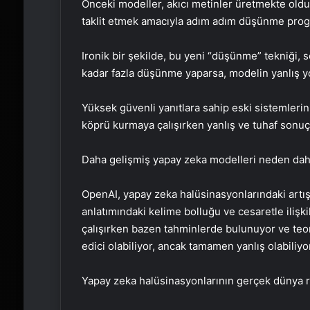
Önceki modeller, akıcı metinler üretmekte oldu
taklit etmek amacıyla adım adım düşünme progra
Ironik bir şekilde, bu yeni “düşünme” tekniği, s
kadar fazla düşünme yaparsa, modelin yanlış yola
Yüksek güvenli yanıtlara sahip eski sistemleri
köprü kurmaya çalışırken yanlış ve tuhaf sonuçl
Daha gelişmiş yapay zeka modelleri neden daha
OpenAI, yapay zeka halüsinasyonlarındaki artı
anlatımındaki kelime bolluğu ve cesaretle ilişk
çalışırken bazen tahminlerde bulunuyor ve teori
edici olabiliyor, ancak tamamen yanlış olabiliyo
Yapay zeka halüsinasyonlarının gerçek dünya ri