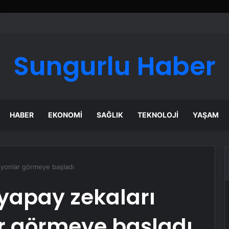
ı Dijital Taşımacılık Yazılımı
Sungurlu Haber
HABER
EKONOMI
SAĞLIK
TEKNOLOJI
YAŞAM
syonlar görmeye başladı
yapay zekaları
r görmeye başladı