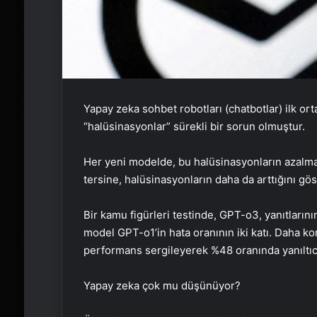
Yapay zeka sohbet robotları (chatbotlar) ilk orta
“halüsinasyonlar” sürekli bir sorun olmuştur.
Her yeni modelde, bu halüsinasyonların azalma
tersine, halüsinasyonların daha da arttığını gös
Bir kamu figürleri testinde, GPT-o3, yanıtlarını
model GPT-o1’in hata oranının iki katı. Daha k
performans sergileyerek %48 oranında yanıltıcı 
Yapay zeka çok mu düşünüyor?