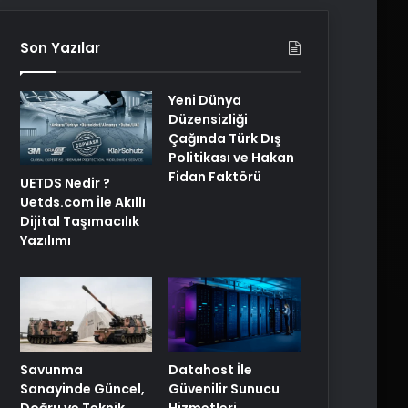
Son Yazılar
Yeni Dünya
Düzensizliği
Çağında Türk Dış
Politikası ve Hakan
Fidan Faktörü
UETDS Nedir ?
Uetds.com İle Akıllı
Dijital Taşımacılık
Yazılımı
Savunma
Datahost İle
Sanayinde Güncel,
Güvenilir Sunucu
Doğru ve Teknik
Hizmetleri