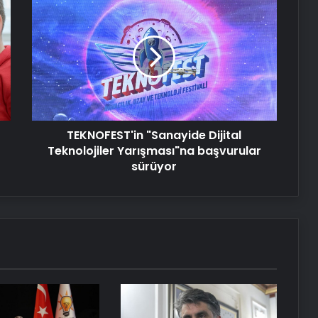
"Sanayide
Dijital
Serjoy : Dijital Medya Ajansı, Google
Reklam Ajansı, SEO Ajansı ve Web
Teknolojiler
Tasarım Ajansı
Yarışması"na
başvurular
sürüyor
UETDS Nedir ? Uetds.com İle Akıllı
Dijital Taşımacılık Yazılımı
TEKNOFEST'in "Sanayide Dijital
Teknolojiler Yarışması"na başvurular
Yeni Dünya Düzensizliği Çağında
sürüyor
Türk Dış Politikası ve Hakan Fidan
Faktörü
Savunma Sanayinde Güncel, Doğru
ve Teknik Haberler
Datahost İle Güvenilir Sunucu
Hizmetleri