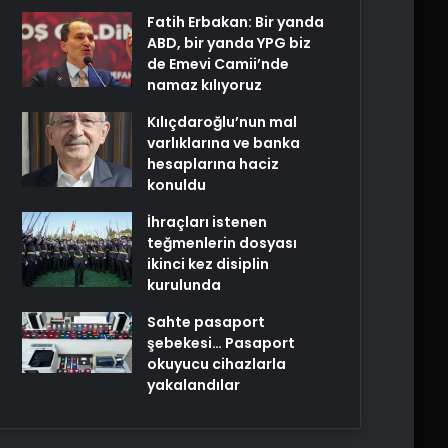
Fatih Erbakan: Bir yanda
ABD, bir yanda YPG biz
de Emevi Camii’nde
namaz kılıyoruz
Kılıçdaroğlu’nun mal
varlıklarına ve banka
hesaplarına haciz
konuldu
İhraçları istenen
teğmenlerin dosyası
ikinci kez disiplin
kurulunda
Sahte pasaport
şebekesi… Pasaport
okuyucu cihazlarla
yakalandılar