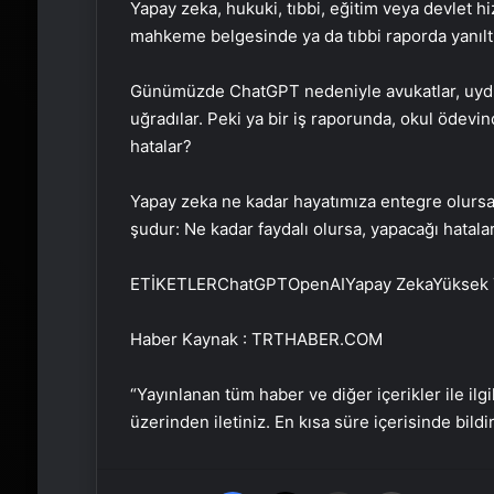
Yapay zeka, hukuki, tıbbi, eğitim veya devlet hi
mahkeme belgesinde ya da tıbbi raporda yanıltıcı 
Günümüzde ChatGPT nedeniyle avukatlar, uyduru
uğradılar. Peki ya bir iş raporunda, okul ödevi
hatalar?
Yapay zeka ne kadar hayatımıza entegre olursa,
şudur: Ne kadar faydalı olursa, yapacağı hatalar
ETİKETLERChatGPTOpenAIYapay ZekaYüksek T
Haber Kaynak : TRTHABER.COM
“Yayınlanan tüm haber ve diğer içerikler ile ilgil
üzerinden iletiniz. En kısa süre içerisinde bildi
Facebook
X
Email'den paylaş
Yaz