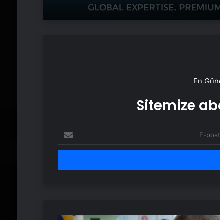
En Günc
Sitemize abo
E-
posta
adresinizi
girin
TEKNOFEST,