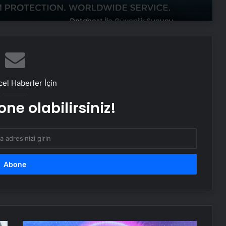
Baba ve 3 oğlu aynı suçtan
tutuklandı
Bozulmuş meze, et ve et ürünleri
kullanan restoran mühürlendi
el Haberler İçin
ne olabilirsiniz!
Dışişleri Sözcüsü Keçeli: Kıbrıs Özel
Temsilcisi kararı AB’nin iç meselesi
Dumandan zehirlenen karı-koca ölü
bulundu
Emekli Tümgeneral Büyükışık’ın
oğlunun ölümünde 7 yıl sonra dava
açıldı!
TEKNOFEST'in