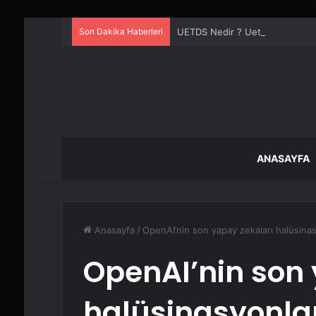
Son Dakika Haberleri
UETDS Nedir ? Uetds.com İle Akıll
ANASAYFA
Anasayfa
/
OpenAI’nin son yapay zekaları halüsina
OpenAI’nin son 
halüsinasyonla