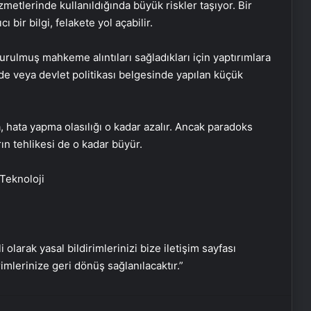
zmetlerinde kullanıldığında büyük riskler taşıyor. Bir
bir bilgi, felakete yol açabilir.
Baba ve 3 oğlu aynı suçtan
tutuklandı
lmuş mahkeme alıntıları sağladıkları için yaptırımlara
nde veya devlet politikası belgesinde yapılan küçük
Bozulmuş meze, et ve et ürünleri
kullanan restoran mühürlendi
 hata yapma olasılığı o kadar azalır. Ancak paradoks
ın tehlikesi de o kadar büyür.
Dışişleri Sözcüsü Keçeli: Kıbrıs Özel
Temsilcisi kararı AB’nin iç meselesi
eknoloji
Dumandan zehirlenen karı-koca ölü
bulundu
i olarak yasal bildirimlerinizi bize iletişim sayfası
rimlerinize geri dönüş sağlanılacaktır.”
Emekli Tümgeneral Büyükışık’ın
oğlunun ölümünde 7 yıl sonra dava
açıldı!