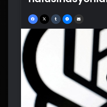
Facebook
X
Tumblr
Messenger
Email'den paylaş