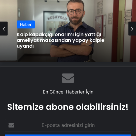
Haber
Kalp kapakçığı onarımı için yattığı
ameliyat masasından yapay kalple
uyandı
En Güncel Haberler İçin
Sitemize abone olabilirsiniz!
E-
posta
adresinizi