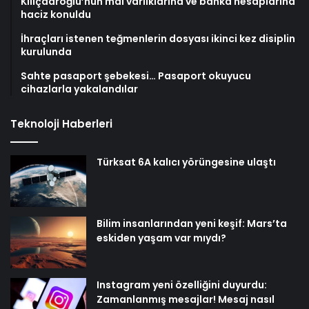
Kılıçdaroğlu’nun mal varlıklarına ve banka hesaplarına
haciz konuldu
İhraçları istenen teğmenlerin dosyası ikinci kez disiplin
kurulunda
Sahte pasaport şebekesi… Pasaport okuyucu
cihazlarla yakalandılar
Teknoloji Haberleri
Türksat 6A kalıcı yörüngesine ulaştı
Bilim insanlarından yeni keşif: Mars’ta
eskiden yaşam var mıydı?
Instagram yeni özelliğini duyurdu:
Zamanlanmış mesajlar! Mesaj nasıl