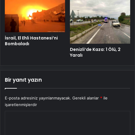
İsrail, El Ehli Hastanesi’ni
Bombaladı
Denizli’de Kaza: 1 Ölü, 2
Yaralı
Bir yanıt yazın
E-posta adresiniz yayınlanmayacak.
Gerekli alanlar
*
ile
işaretlenmişlerdir
Y
o
r