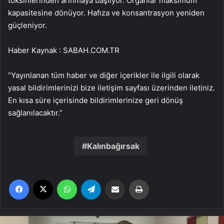
toksinlerinden arınmaya başlıyor. Organlar maksimum
kapasitesine dönüyor. Hafıza ve konsantrasyon yeniden
güçleniyor.
Haber Kaynak : SABAH.COM.TR
“Yayınlanan tüm haber ve diğer içerikler ile ilgili olarak
yasal bildirimlerinizi bize iletişim sayfası üzerinden iletiniz.
En kısa süre içerisinde bildirimlerinize geri dönüş
sağlanılacaktır.”
Kalınbağırsak
Facebook
X
WhatsApp
Telegram
Email'den paylaş
Yaz