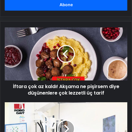
girin
İftara
çok
az
kaldı!
Akşama
ne
pişirsem
diye
düşünenlere
İftara çok az kaldı! Akşama ne pişirsem diye
çok
lezzetli
düşünenlere çok lezzetli üç tarif
üç
tarif
Yürüme
robotuyla
hayata
yeniden
adım