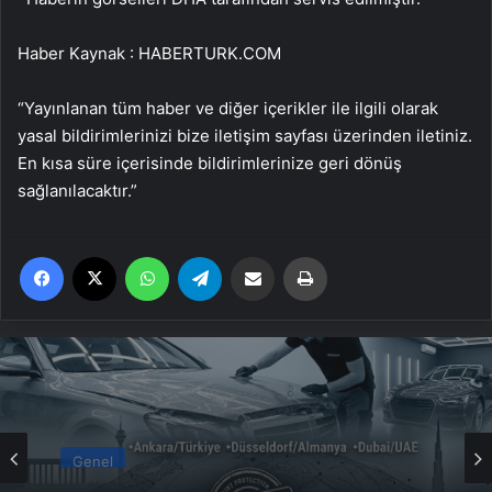
Haber Kaynak : HABERTURK.COM
“Yayınlanan tüm haber ve diğer içerikler ile ilgili olarak
yasal bildirimlerinizi bize iletişim sayfası üzerinden iletiniz.
En kısa süre içerisinde bildirimlerinize geri dönüş
sağlanılacaktır.”
Facebook
X
WhatsApp
Telegram
Email'den paylaş
Yaz
Genel
Yeni Dünya Düzensizliği Çağında Türk Dış