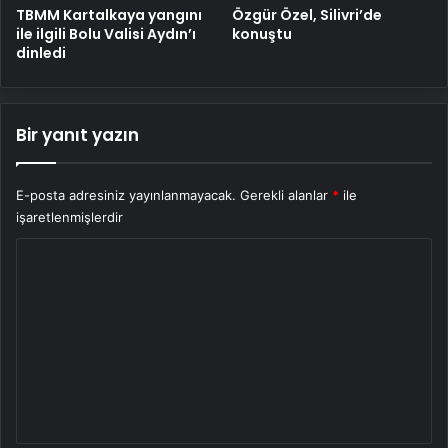
TBMM Kartalkaya yangını
Özgür Özel, Silivri’de
ile ilgili Bolu Valisi Aydın’ı
konuştu
dinledi
Bir yanıt yazın
E-posta adresiniz yayınlanmayacak.
Gerekli alanlar
*
ile
işaretlenmişlerdir
Y
o
r
u
m
*