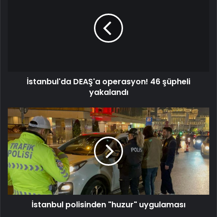
operasyon!
46
şüpheli
yakalandı
İstanbul'da DEAŞ'a operasyon! 46 şüpheli
yakalandı
İstanbul
polisinden
"huzur"
uygulaması
İstanbul polisinden "huzur" uygulaması