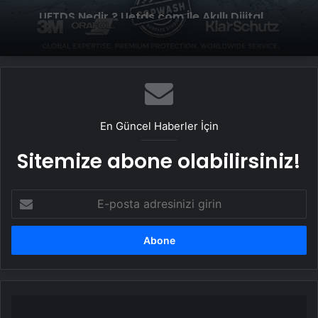
Genel
Politikası ve Hakan Fidan Faktörü
UETDS Nedir ? Uetds.com İle Akıllı Dijital
Taşımacılık Yazılımı
En Güncel Haberler İçin
Sitemize abone olabilirsiniz!
E-
posta
adresinizi
girin
İstanbul'da
DEAŞ'a