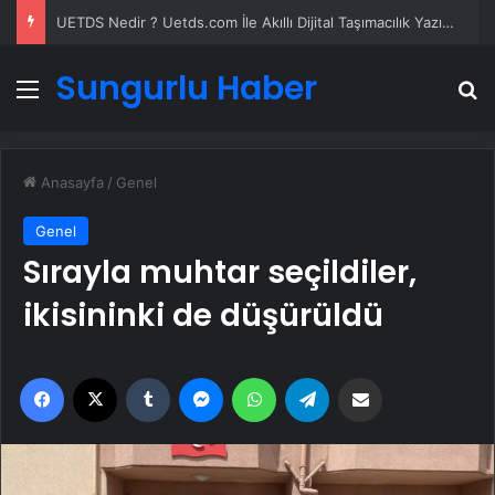
UETDS Nedir ? Uetds.com İle Akıllı Dijital Taşımacılık Yazılımı
Sungurlu Haber
Menü
A
Anasayfa
/
Genel
Genel
Sırayla muhtar seçildiler,
ikisininki de düşürüldü
Facebook
X
Tumblr
Messenger
WhatsApp
Telegram
Email'den paylaş