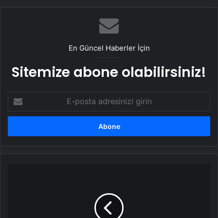
En Güncel Haberler İçin
Sitemize abone olabilirsiniz!
E-
posta
adresinizi
girin
AKP'li
isim
böyle
isyan
etti: