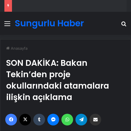
Sungurlu Haber
Menü
A
Anasayfa
SON DAKİKA: Bakan
Tekin’den proje
okullarındaki atamalara
ilişkin açıklama
Facebook
X
Tumblr
Messenger
WhatsApp
Telegram
Email'den paylaş