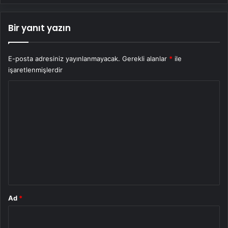
Bir yanıt yazın
E-posta adresiniz yayınlanmayacak.
Gerekli alanlar
*
ile
işaretlenmişlerdir
Y
o
r
u
m
*
Ad
*