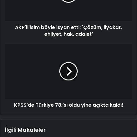
'Çözüm,
liyakat,
ehliyet,
hak,
AKP'li isim böyle isyan etti: 'Çözüm, liyakat,
adalet'
ehliyet, hak, adalet'
KPSS'de
Türkiye
78.’si
oldu
yine
açıkta
kaldı!
KPSS'de Türkiye 78.’si oldu yine açıkta kaldı!
İlgili Makaleler