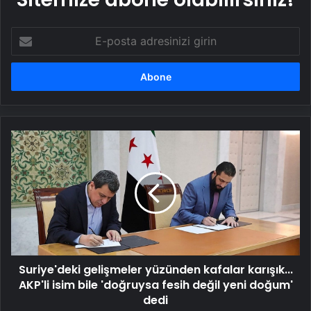
E-
posta
adresinizi
girin
Suriye'deki
gelişmeler
yüzünden
kafalar
karışık...
AKP'li
isim
bile
'doğruysa
Suriye'deki gelişmeler yüzünden kafalar karışık...
fesih
değil
AKP'li isim bile 'doğruysa fesih değil yeni doğum'
yeni
dedi