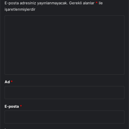
E-posta adresiniz yayınlanmayacak.
Gerekli alanlar
*
ile
işaretlenmişlerdir
Y
o
r
u
m
*
Ad
*
E-posta
*