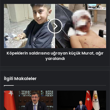
doğum'
dedi
Köpeklerin
saldırısına
uğrayan
küçük
Murat,
ağır
yaralandı
Köpeklerin saldırısına uğrayan küçük Murat, ağır
yaralandı
İlgili Makaleler