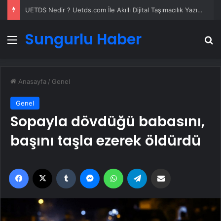
UETDS Nedir ? Uetds.com İle Akıllı Dijital Taşımacılık Yazılımı
Sungurlu Haber
Menü
A
Anasayfa
/
Genel
Genel
Sopayla dövdüğü babasını,
başını taşla ezerek öldürdü
Facebook
X
Tumblr
Messenger
WhatsApp
Telegram
Email'den paylaş