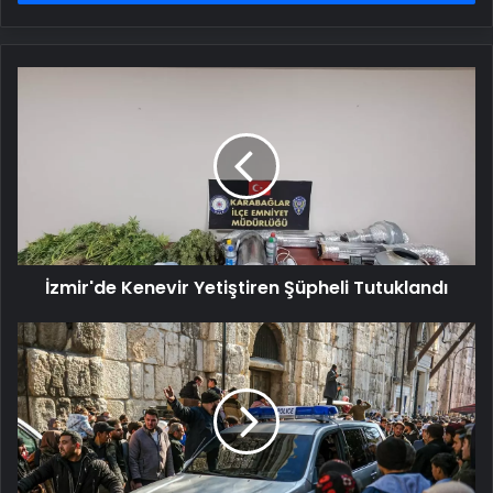
İzmir'de
Kenevir
Yetiştiren
Şüpheli
Tutuklandı
İzmir'de Kenevir Yetiştiren Şüpheli Tutuklandı
Şam'da
İzdiham:
3
Ölü,
5
Yaralı