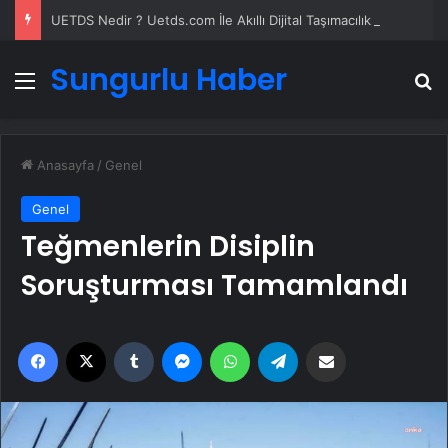
UETDS Nedir ? Uetds.com İle Akıllı Dijital Taşımacılık Yazılımı
Sungurlu Haber
Menü
A
Anasayfa
/
Genel
Genel
Teğmenlerin Disiplin
Soruşturması Tamamlandı
Facebook
X
Tumblr
Messenger
WhatsApp
Telegram
Email'den paylaş