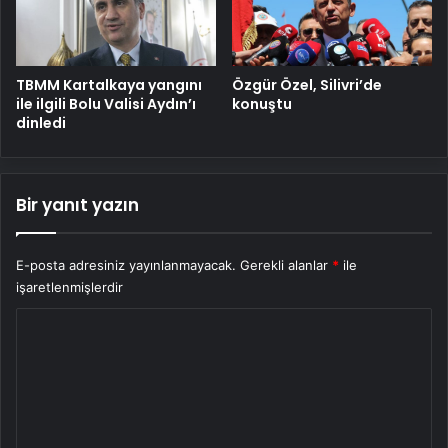
TBMM Kartalkaya yangını
Özgür Özel, Silivri’de
ile ilgili Bolu Valisi Aydın’ı
konuştu
dinledi
Bir yanıt yazın
E-posta adresiniz yayınlanmayacak.
Gerekli alanlar
*
ile
işaretlenmişlerdir
Y
o
r
u
m