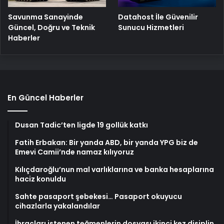
Savunma Sanayinde
Datahost İle Güvenilir
Güncel, Doğru ve Teknik
Sunucu Hizmetleri
Haberler
En Güncel Haberler
Dusan Tadic’ten ligde 19 gollük katkı
Fatih Erbakan: Bir yanda ABD, bir yanda YPG biz de
Emevi Camii’nde namaz kılıyoruz
Kılıçdaroğlu’nun mal varlıklarına ve banka hesaplarına
haciz konuldu
Sahte pasaport şebekesi… Pasaport okuyucu
cihazlarla yakalandılar
İhraçları istenen teğmenlerin dosyası ikinci kez disiplin