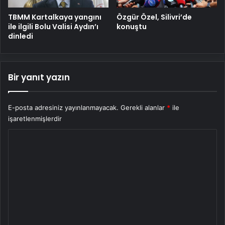
TBMM Kartalkaya yangını
Özgür Özel, Silivri’de
ile ilgili Bolu Valisi Aydın’ı
konuştu
dinledi
Bir yanıt yazın
E-posta adresiniz yayınlanmayacak.
Gerekli alanlar
*
ile
işaretlenmişlerdir
Y
o
r
u
m
*