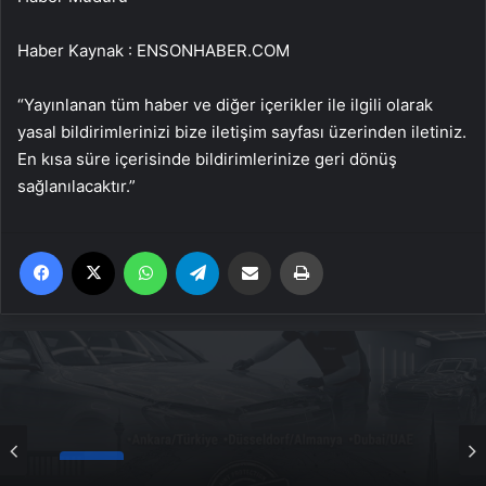
Haber Kaynak : ENSONHABER.COM
“Yayınlanan tüm haber ve diğer içerikler ile ilgili olarak
yasal bildirimlerinizi bize iletişim sayfası üzerinden iletiniz.
En kısa süre içerisinde bildirimlerinize geri dönüş
sağlanılacaktır.”
Facebook
X
WhatsApp
Telegram
Email'den paylaş
Yaz
Genel
Yeni Dünya Düzensizliği Çağında Türk Dış