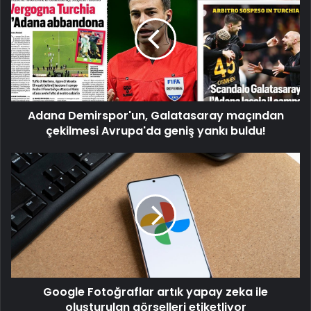
Galatasaray
maçından
çekilmesi
Avrupa'da
geniş
yankı
buldu!
Adana Demirspor'un, Galatasaray maçından
çekilmesi Avrupa'da geniş yankı buldu!
Google
Fotoğraflar
artık
yapay
zeka
ile
oluşturulan
görselleri
etiketliyor
Google Fotoğraflar artık yapay zeka ile
oluşturulan görselleri etiketliyor