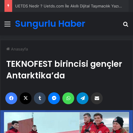
UETDS Nedir ? Uetds.com İle Akıllı Dijital Taşımacılık Yazılımı
Sungurlu Haber
Menü
A
Anasayfa
TEKNOFEST birincisi gençler
Antarktika’da
Facebook
X
Tumblr
Messenger
WhatsApp
Telegram
Email'den paylaş