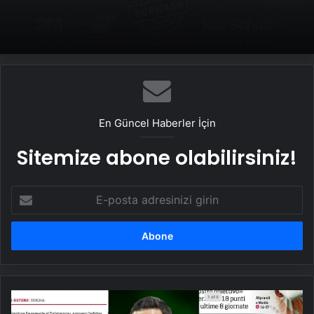
Politikası ve Hakan Fidan Faktörü
En Güncel Haberler İçin
Sitemize abone olabilirsiniz!
E-
posta
adresinizi
girin
Adana
Demirspor'un,