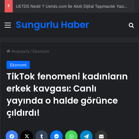
UETDS Nedir ? Uetds.com İle Akıllı Dijital Taşımacılık Yazılımı
Sungurlu Haber
Menü
A
Anasayfa
/
Ekonomi
Ekonomi
TikTok fenomeni kadınların
erkek kavgası: Canlı
yayında o halde görünce
çıldırdı!
Facebook
X
Tumblr
Messenger
WhatsApp
Telegram
Email'den paylaş