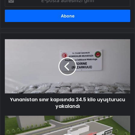
posta
adresinizi
girin
Yunanistan
sınır
kapısında
34.5
kilo
uyuşturucu
yakalandı
Yunanistan sınır kapısında 34.5 kilo uyuşturucu
yakalandı
Güneydoğu’nun
sağlık
üssü: