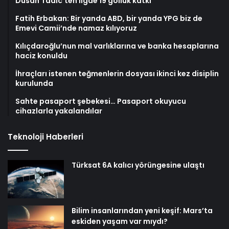
Dusan Tadic’ten ligde 19 gollük katkı
Fatih Erbakan: Bir yanda ABD, bir yanda YPG biz de
Emevi Camii’nde namaz kılıyoruz
Kılıçdaroğlu’nun mal varlıklarına ve banka hesaplarına
haciz konuldu
İhraçları istenen teğmenlerin dosyası ikinci kez disiplin
kurulunda
Sahte pasaport şebekesi… Pasaport okuyucu
cihazlarla yakalandılar
Teknoloji Haberleri
Türksat 6A kalıcı yörüngesine ulaştı
Bilim insanlarından yeni keşif: Mars’ta
eskiden yaşam var mıydı?