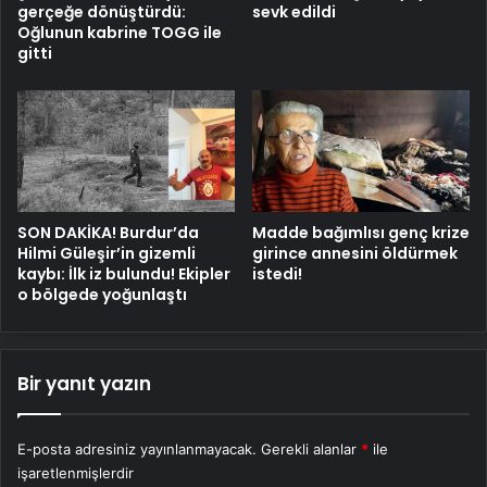
gerçeğe dönüştürdü:
sevk edildi
Oğlunun kabrine TOGG ile
gitti
SON DAKİKA! Burdur’da
Madde bağımlısı genç krize
Hilmi Güleşir’in gizemli
girince annesini öldürmek
kaybı: İlk iz bulundu! Ekipler
istedi!
o bölgede yoğunlaştı
Bir yanıt yazın
E-posta adresiniz yayınlanmayacak.
Gerekli alanlar
*
ile
işaretlenmişlerdir