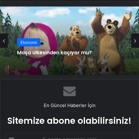
Ekonomi
Yazar Süha Oğuzertem yangında
hayatını kaybetti
En Güncel Haberler İçin
Sitemize abone olabilirsiniz!
E-