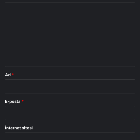
Y
o
r
u
m
*
Ad
*
E-posta
*
İnternet sitesi