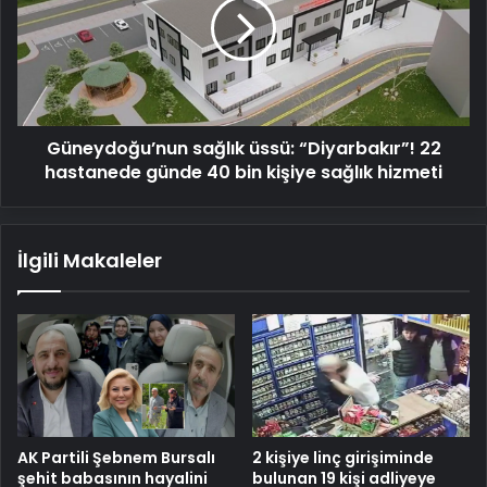
“Diyarbakır”!
22
hastanede
günde
40
bin
Güneydoğu’nun sağlık üssü: “Diyarbakır”! 22
kişiye
sağlık
hastanede günde 40 bin kişiye sağlık hizmeti
hizmeti
İlgili Makaleler
AK Partili Şebnem Bursalı
2 kişiye linç girişiminde
şehit babasının hayalini
bulunan 19 kişi adliyeye