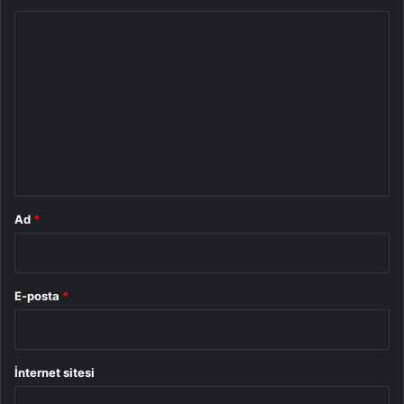
Y
o
r
u
m
*
Ad
*
E-posta
*
İnternet sitesi