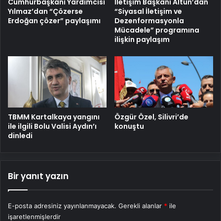
Cumhurbaşkanı Yardımcısı
İletişim Başkanı Altun’dan
Yılmaz’dan “Çözerse
“Siyasal İletişim ve
Erdoğan çözer” paylaşımı
Dezenformasyonla
Mücadele” programına
ilişkin paylaşım
TBMM Kartalkaya yangını
Özgür Özel, Silivri’de
ile ilgili Bolu Valisi Aydın’ı
konuştu
dinledi
Bir yanıt yazın
E-posta adresiniz yayınlanmayacak.
Gerekli alanlar
*
ile
işaretlenmişlerdir