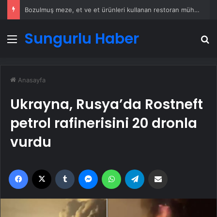
Bozulmuş meze, et ve et ürünleri kullanan restoran mühürlendi
Sungurlu Haber
Menü
A
Anasayfa
Ukrayna, Rusya’da Rostneft
petrol rafinerisini 20 dronla
vurdu
Facebook
X
Tumblr
Messenger
WhatsApp
Telegram
Email'den paylaş