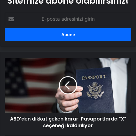
Sitemize abone olabilirsiniz!
E-
posta
adresinizi
girin
ABD'den
dikkat
çeken
karar:
Pasaportlarda
"X"
seçeneği
kaldırılıyor
ABD'den dikkat çeken karar: Pasaportlarda "X"
seçeneği kaldırılıyor