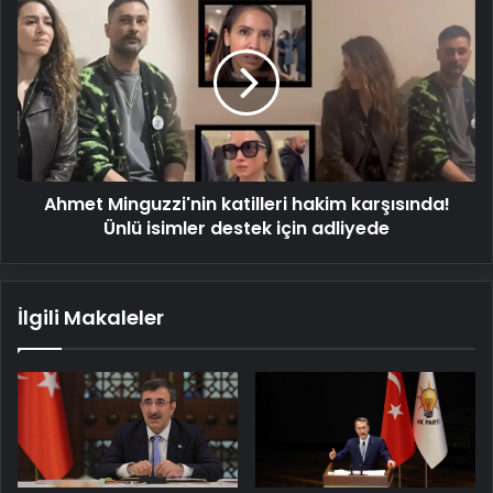
Minguzzi'nin
katilleri
hakim
karşısında!
Ünlü
isimler
destek
için
Ahmet Minguzzi'nin katilleri hakim karşısında!
adliyede
Ünlü isimler destek için adliyede
İlgili Makaleler