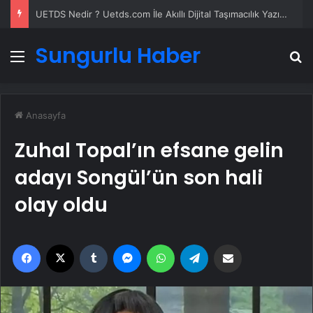
UETDS Nedir ? Uetds.com İle Akıllı Dijital Taşımacılık Yazılımı
Sungurlu Haber
Menü
A
Anasayfa
Zuhal Topal’ın efsane gelin
adayı Songül’ün son hali
olay oldu
Facebook
X
Tumblr
Messenger
WhatsApp
Telegram
Email'den paylaş