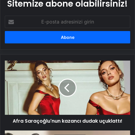
Sitemize abone olabilirsiniz!
E-
posta
adresinizi
girin
Afra
Saraçoğlu'nun
kazancı
dudak
uçuklattı!
Afra Saraçoğlu'nun kazancı dudak uçuklattı!
Ahmet