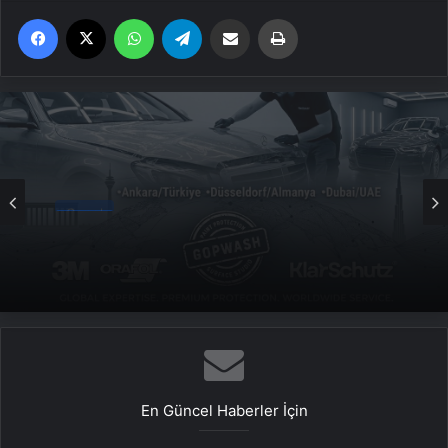
Facebook
X
WhatsApp
Telegram
Email'den paylaş
Yaz
Genel
Yeni Dünya Düzensizliği Çağında Türk Dış
Politikası ve Hakan Fidan Faktörü
En Güncel Haberler İçin