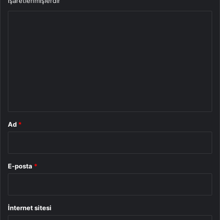
işaretlenmişlerdir
Y
o
r
u
m
*
Ad
*
E-posta
*
İnternet sitesi