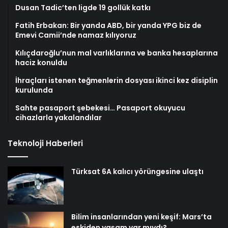
Dusan Tadic’ten ligde 19 gollük katkı
Fatih Erbakan: Bir yanda ABD, bir yanda YPG biz de
Emevi Camii’nde namaz kılıyoruz
Kılıçdaroğlu’nun mal varlıklarına ve banka hesaplarına
haciz konuldu
İhraçları istenen teğmenlerin dosyası ikinci kez disiplin
kurulunda
Sahte pasaport şebekesi… Pasaport okuyucu
cihazlarla yakalandılar
Teknoloji Haberleri
Türksat 6A kalıcı yörüngesine ulaştı
Bilim insanlarından yeni keşif: Mars’ta
eskiden yaşam var mıydı?