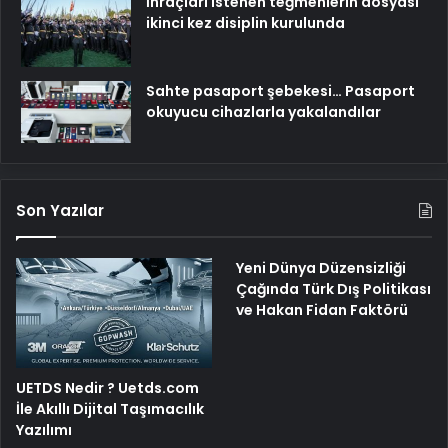
İhraçları istenen teğmenlerin dosyası
ikinci kez disiplin kurulunda
Sahte pasaport şebekesi… Pasaport
okuyucu cihazlarla yakalandılar
Son Yazılar
Yeni Dünya Düzensizliği
Çağında Türk Dış Politikası
ve Hakan Fidan Faktörü
UETDS Nedir ? Uetds.com
İle Akıllı Dijital Taşımacılık
Yazılımı