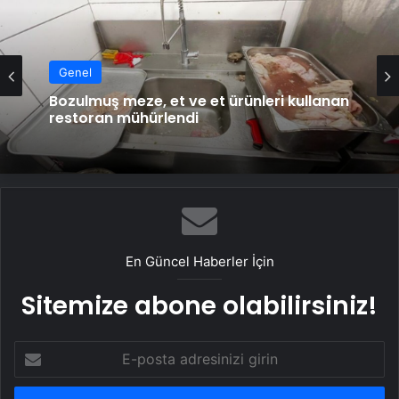
Genel
Bozulmuş meze, et ve et ürünleri kullanan
restoran mühürlendi
En Güncel Haberler İçin
Sitemize abone olabilirsiniz!
E-
posta
adresinizi