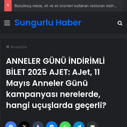
Bozulmuş meze, et ve et ürünleri kullanan restoran mühürlendi
Sungurlu Haber
Menü
A
Anasayfa
ANNELER GÜNÜ İNDİRİMLİ
BİLET 2025 AJET: AJet, 11
Mayıs Anneler Günü
kampanyası nerelerde,
hangi uçuşlarda geçerli?
Facebook
X
Tumblr
Messenger
WhatsApp
Telegram
Email'den paylaş