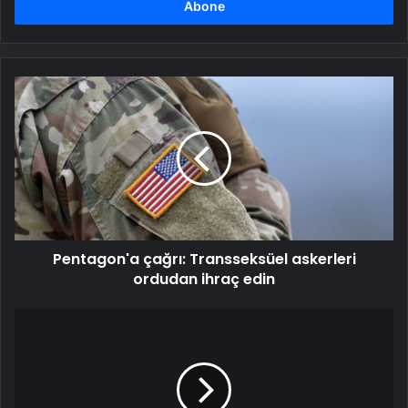
girin
Pentagon'a
çağrı:
Transseksüel
askerleri
ordudan
ihraç
edin
Pentagon'a çağrı: Transseksüel askerleri
ordudan ihraç edin
SON
DAKİKA
|
Rusya
-