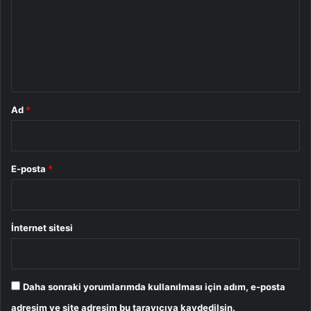
r
u
m
*
Ad
*
E-posta
*
İnternet sitesi
Daha sonraki yorumlarımda kullanılması için adım, e-posta
adresim ve site adresim bu tarayıcıya kaydedilsin.