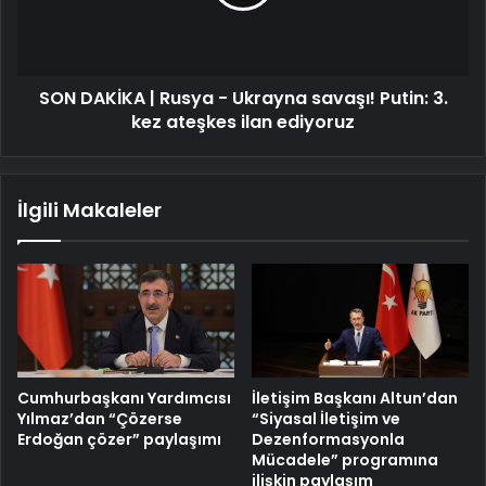
Ukrayna
savaşı!
Putin:
3.
SON DAKİKA | Rusya - Ukrayna savaşı! Putin: 3.
kez
ateşkes
kez ateşkes ilan ediyoruz
ilan
ediyoruz
İlgili Makaleler
Cumhurbaşkanı Yardımcısı
İletişim Başkanı Altun’dan
Yılmaz’dan “Çözerse
“Siyasal İletişim ve
Erdoğan çözer” paylaşımı
Dezenformasyonla
Mücadele” programına
ilişkin paylaşım