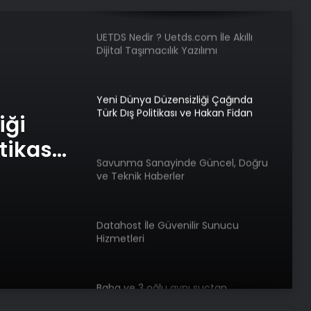
Tasarım Ajansı
UETDS Nedir ? Uetds.com İle Akıllı
Dijital Taşımacılık Yazılımı
Yeni Dünya Düzensizliği Çağında
Türk Dış Politikası ve Hakan Fidan
iği
Faktörü
tikası
Savunma Sanayinde Güncel, Doğru
örü
ve Teknik Haberler
Datahost İle Güvenilir Sunucu
Hizmetleri
Baba ve 3 oğlu aynı suçtan
tutuklandı