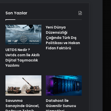
Son Yazılar
Yeni Dünya
Düzensizliği
Çağında Türk Dış
Politikası ve Hakan
Fidan Faktörü
UETDS Nedir ?
Uetds.com İle Akıllı
Dijital Taşımacılık
Yazılımı
Savunma
Datahost İle
Sanayinde Güncel,
Güvenilir Sunucu
Doğru ve Teknik
Hizmetleri