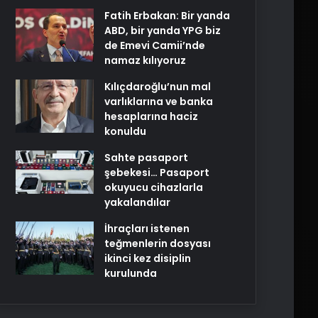
Fatih Erbakan: Bir yanda
ABD, bir yanda YPG biz
de Emevi Camii’nde
namaz kılıyoruz
Kılıçdaroğlu’nun mal
varlıklarına ve banka
hesaplarına haciz
konuldu
Sahte pasaport
şebekesi… Pasaport
okuyucu cihazlarla
yakalandılar
İhraçları istenen
teğmenlerin dosyası
ikinci kez disiplin
kurulunda