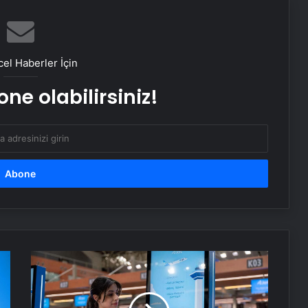
Bozulmuş meze, et ve et ürünleri
kullanan restoran mühürlendi
el Haberler İçin
ne olabilirsiniz!
Dışişleri Sözcüsü Keçeli: Kıbrıs Özel
Temsilcisi kararı AB’nin iç meselesi
Dumandan zehirlenen karı-koca ölü
bulundu
Emekli Tümgeneral Büyükışık’ın
oğlunun ölümünde 7 yıl sonra dava
açıldı!
ANNELER
GÜNÜ
İNDİRİMLİ
Serjoy : Dijital Medya Ajansı, Google
Reklam Ajansı, SEO Ajansı ve Web
BİLET