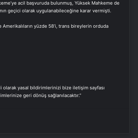
hkeme’ye acil başvuruda bulunmuş, Yüksek Mahkeme de
ın geçici olarak uygulanabileceğine karar vermişti.
Bozulmuş meze, et ve et ürünleri
kullanan restoran mühürlendi
 Amerikalıların yüzde 58’i, trans bireylerin orduda
Dışişleri Sözcüsü Keçeli: Kıbrıs Özel
Temsilcisi kararı AB’nin iç meselesi
Dumandan zehirlenen karı-koca ölü
bulundu
i olarak yasal bildirimlerinizi bize iletişim sayfası
rimlerinize geri dönüş sağlanılacaktır.”
Emekli Tümgeneral Büyükışık’ın
oğlunun ölümünde 7 yıl sonra dava
açıldı!
Serjoy : Dijital Medya Ajansı, Google
Reklam Ajansı, SEO Ajansı ve Web