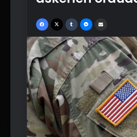
Facebook
X
Tumblr
Messenger
Email'den paylaş