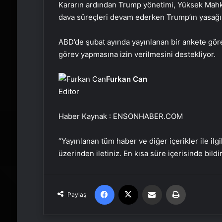
Kararın ardından Trump yönetimi, Yüksek Ma
dava süreçleri devam ederken Trump’ın yasağın
ABD’de şubat ayında yayınlanan bir ankete göre
görev yapmasına izin verilmesini destekliyor.
Furkan Can
Editor
Haber Kaynak : ENSONHABER.COM
“Yayınlanan tüm haber ve diğer içerikler ile ilgil
üzerinden iletiniz. En kısa süre içerisinde bildi
Facebook
X
Email'den paylaş
Yaz
Paylaş