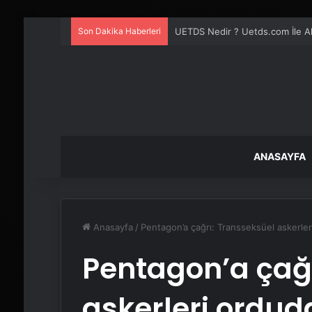
Son Dakika Haberleri
Yeni Dünya Düzensizliği Çağında
ANASAYFA
Anasayfa
/
Pentagon’a çağrı: Transseksüel askerler
Pentagon’a çağr
askerleri ordud