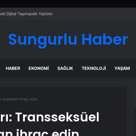
 Türk Dış Politikası ve Hakan Fidan Faktörü
Sungurlu Haber
HABER
EKONOMI
SAĞLIK
TEKNOLOJI
YAŞAM
i ordudan ihraç edin
ı: Transseksüel
an ihraç edin